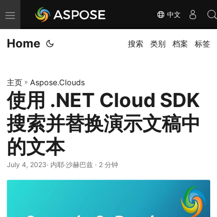
中文
切
换
Home
导
搜索
类别
档案
标签
航
主页
»
Aspose.Clouds
使用 .NET Cloud SDK
搜索并替换演示文稿中
的文本
July 4, 2023
· 内耶·沙赫巴兹 · 2 分钟