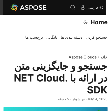
فارسی
T
o
Home
g
g
l
جستجو کردن
دسته بندی ها
بایگانی
برچسب ها
e
n
خانه
»
Aspose.Clouds
a
جستجو و جایگزینی متن
v
i
در ارائه با .NET Cloud
g
a
SDK
t
i
July 4, 2023
· نیر شهباز · 5 دقیقه
o