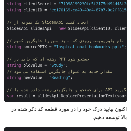
string
 clientSecret = 
"7f098199230fc5f2175d494d48f2
string
 clientID = 
"ee170169-ca49-49a4-87b7-0e2ff815
// یک نمونه از SlidesApi ایجاد کنید
SlidesApi slidesApi = 
new
 SlidesApi(clientID, client
// نام پاورپوینت ورودی که باید متن را جایگزین کنیم
string
 sourcePPTX = 
"Inspirational bookmarks.pptx"
;

// رشته ای که باید در PPT جستجو شود
string
 oldValue = 
"Study"
// مقدار جدید به عنوان جایگزین استفاده می شود
string
 newValue = 
"Reading"
;

var
 result = slidesApi.ReplacePresentationText(sour
اکنون بیایید درک خود را در مورد قطعه کد ذکر شده در
بالا توسعه دهیم.