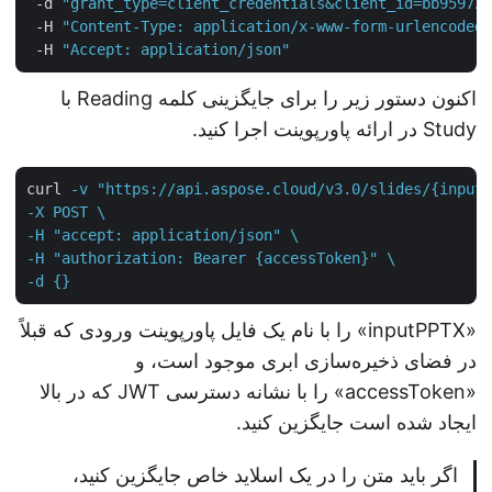
 -d 
"grant_type=client_credentials&client_id=bb9597
 -H 
"Content-Type: application/x-www-form-urlencode
 -H 
"Accept: application/json"
اکنون دستور زیر را برای جایگزینی کلمه Reading با
Study در ارائه پاورپوینت اجرا کنید.
curl
-v "https://api.aspose.cloud/v3.0/slides/{input
-X POST \

-H "accept: application/json" \

-H "authorization: Bearer {accessToken}" \

-d {}
«inputPPTX» را با نام یک فایل پاورپوینت ورودی که قبلاً
در فضای ذخیره‌سازی ابری موجود است، و
«accessToken» را با نشانه دسترسی JWT که در بالا
ایجاد شده است جایگزین کنید.
اگر باید متن را در یک اسلاید خاص جایگزین کنید،