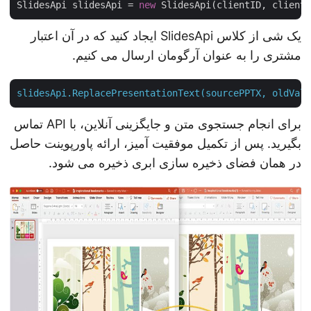
SlidesApi slidesApi = 
new
یک شی از کلاس SlidesApi ایجاد کنید که در آن اعتبار
مشتری را به عنوان آرگومان ارسال می کنیم.
slidesApi.ReplacePresentationText(sourcePPTX,
oldVa
برای انجام جستجوی متن و جایگزینی آنلاین، با API تماس
بگیرید. پس از تکمیل موفقیت آمیز، ارائه پاورپوینت حاصل
در همان فضای ذخیره سازی ابری ذخیره می شود.