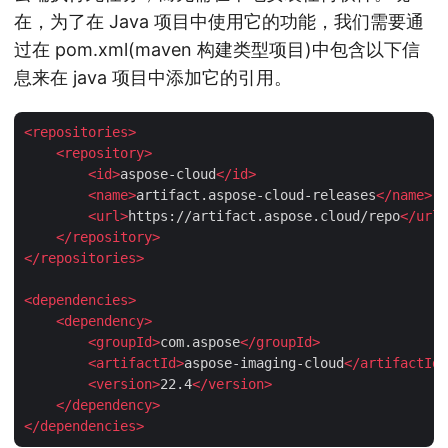
在，为了在 Java 项目中使用它的功能，我们需要通
过在 pom.xml(maven 构建类型项目)中包含以下信
息来在 java 项目中添加它的引用。
<
repositories
>
<
repository
>
<
id
>
aspose-cloud
</
id
>
<
name
>
artifact.aspose-cloud-releases
</
name
>
<
url
>
https://artifact.aspose.cloud/repo
</
url
>
</
repository
>
</
repositories
>
<
dependencies
>
<
dependency
>
<
groupId
>
com.aspose
</
groupId
>
<
artifactId
>
aspose-imaging-cloud
</
artifactId
>
<
version
>
22.4
</
version
>
</
dependency
>
</
dependencies
>