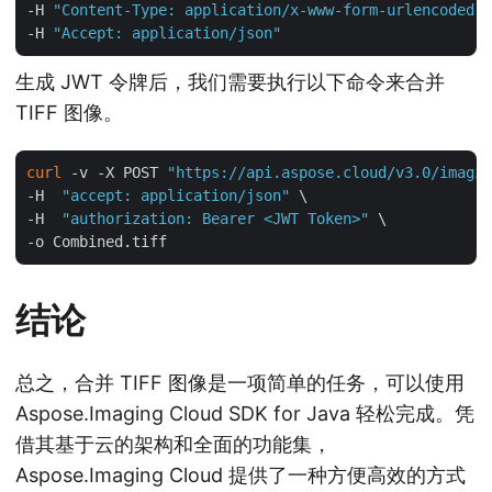
-H 
"Content-Type: application/x-www-form-urlencoded"
 
-H 
"Accept: application/json"
生成 JWT 令牌后，我们需要执行以下命令来合并
TIFF 图像。
curl
 -v -X POST 
"https://api.aspose.cloud/v3.0/imagin
-H  
"accept: application/json"
 \

-H  
"authorization: Bearer <JWT Token>"
 \

结论
总之，合并 TIFF 图像是一项简单的任务，可以使用
Aspose.Imaging Cloud SDK for Java 轻松完成。凭
借其基于云的架构和全面的功能集，
Aspose.Imaging Cloud 提供了一种方便高效的方式