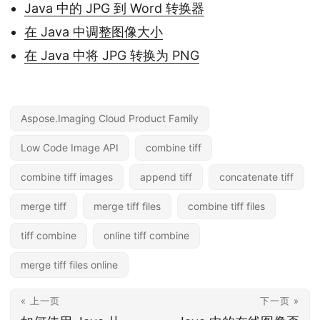
Java 中的 JPG 到 Word 转换器
在 Java 中调整图像大小
在 Java 中将 JPG 转换为 PNG
Aspose.Imaging Cloud Product Family
Low Code Image API
combine tiff
combine tiff images
append tiff
concatenate tiff
merge tiff
merge tiff files
combine tiff files
tiff combine
online tiff combine
merge tiff files online
« 上一页
下一页 »