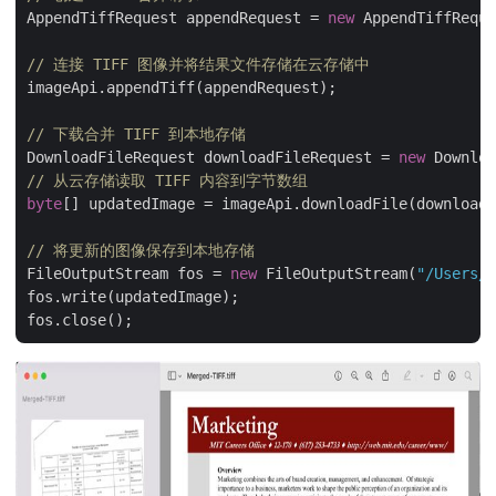
AppendTiffRequest appendRequest = 
new
 AppendTiffReque
// 连接 TIFF 图像并将结果文件存储在云存储中
imageApi.appendTiff(appendRequest);

// 下载合并 TIFF 到本地存储
DownloadFileRequest downloadFileRequest = 
new
 Downloa
// 从云存储读取 TIFF 内容到字节数组
byte
[] updatedImage = imageApi.downloadFile(downloadF
// 将更新的图像保存到本地存储
FileOutputStream fos = 
new
 FileOutputStream(
"/Users/s
fos.write(updatedImage);
