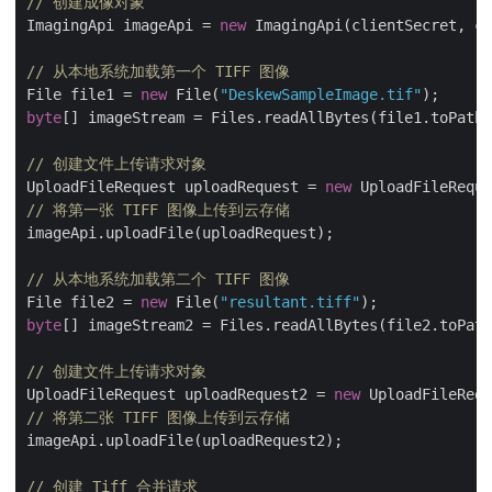
// 创建成像对象
ImagingApi imageApi = 
new
 ImagingApi(clientSecret, cl
// 从本地系统加载第一个 TIFF 图像
File file1 = 
new
 File(
"DeskewSampleImage.tif"
byte
[] imageStream = Files.readAllBytes(file1.toPath(
// 创建文件上传请求对象
UploadFileRequest uploadRequest = 
new
 UploadFileReque
// 将第一张 TIFF 图像上传到云存储
imageApi.uploadFile(uploadRequest);

// 从本地系统加载第二个 TIFF 图像
File file2 = 
new
 File(
"resultant.tiff"
byte
[] imageStream2 = Files.readAllBytes(file2.toPath
// 创建文件上传请求对象
UploadFileRequest uploadRequest2 = 
new
 UploadFileRequ
// 将第二张 TIFF 图像上传到云存储
imageApi.uploadFile(uploadRequest2);

// 创建 Tiff 合并请求