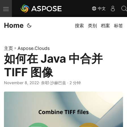
中文
切
换
Home
导
搜索
类别
档案
标签
航
主页
»
Aspose.Clouds
如何在 Java 中合并
TIFF 图像
November 8, 2022
· 奈耶·沙赫巴兹 · 2 分钟