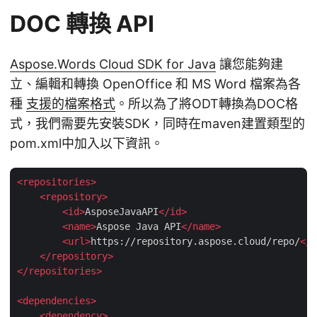
DOC 轉換 API
Aspose.Words Cloud SDK for Java
讓您能夠建
立、編輯和轉換 OpenOffice 和 MS Word 檔案為各
種
支援的檔案格式
。所以為了將ODT轉換為DOC格
式，我們需要先安裝SDK，同時在maven建置類型的
pom.xml中加入以下資訊。
<
repositories
>
<
repository
>
<
id
>
AsposeJavaAPI
</
id
>
<
name
>
Aspose Java API
</
name
>
<
url
>
https://repository.aspose.cloud/repo/
</
u
</
repository
>
</
repositories
>
<
dependencies
>
<
dependency
>