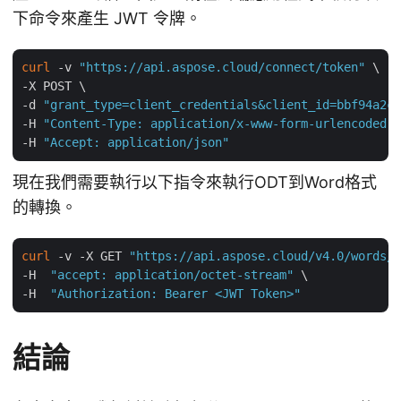
下命令來產生 JWT 令牌。
curl
 -v 
"https://api.aspose.cloud/connect/token"
 \

-X POST \

-d 
"grant_type=client_credentials&client_id=bbf94a2c-
-H 
"Content-Type: application/x-www-form-urlencoded"
 
-H 
"Accept: application/json"
現在我們需要執行以下指令來執行ODT到Word格式
的轉換。
curl
 -v -X GET 
"https://api.aspose.cloud/v4.0/words/i
-H  
"accept: application/octet-stream"
 \

-H  
"Authorization: Bearer <JWT Token>"
結論