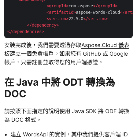
<
groupId
>
com.aspose
</
groupId
>
<
artifactId
>
aspose-words-cloud
</
artif
<
version
>
22.5.0
</
version
>
</
dependency
>
</
dependencies
>
安裝完成後，我們需要透過存取
Aspose.Cloud 儀表
板
建立一個免費帳戶。如果您有 GitHub 或 Google
帳戶，只需註冊並取得您的用戶端憑證。
在 Java 中將 ODT 轉換為
DOC
請按照下面指定的說明使用 Java SDK 將 ODF 轉換
為 DOC 格式。
建立 WordsApi 的實例，其中我們提供客戶端 ID