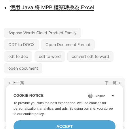
使用 Java 將 MPP 檔案轉換為 Excel
Aspose.Words Cloud Product Family
ODT to DOCX
Open Document Format
odt to doc
odt to word
convert odt to word
open document
« 上一篇
下一篇 »
使用 Python 將 ODT
使用 Java Cloud SDK
COOKIE NOTICE
轉換為 Word - 線上開
將 PowerPoint 幻燈片
To provide you with the best experience, we use cookies for
發 ODT 到 DOC 轉換
拆分為單獨的檔案
personalization, analytics, and ads. By using our site, you agree
to
our cookie policy
.
器
ACCEPT