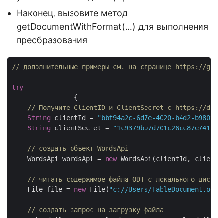
Наконец, вызовите метод
getDocumentWithFormat(…) для выполнения
преобразования
// дополнительные примеры см. на странице https://git
try
		{

// Получите ClientID и ClientSecret с https://das
String
 clientId = 
"bbf94a2c-6d7e-4020-b4d2-b98097
String
 clientSecret = 
"1c9379bb7d701c26cc87e741a2
// создать объект WordsApi
    WordsApi wordsApi = 
new
 WordsApi(clientId, client
// читать содержимое файла ODT с локального диска
    File file = 
new
 File(
"c://Users/TableDocument.odt
// создать запрос на загрузку файла