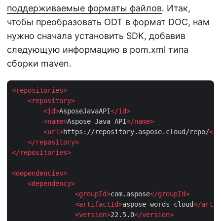
поддерживаемые форматы файлов
. Итак,
чтобы преобразовать ODT в формат DOC, нам
нужно сначала установить SDK, добавив
следующую информацию в pom.xml типа
сборки maven.
<
repositories
>
<
repository
>
<
id
>
AsposeJavaAPI
</
id
>
<
name
>
Aspose Java API
</
name
>
<
url
>
https://repository.aspose.cloud/repo/
</
u
</
repository
>
</
repositories
>
<
dependencies
>
<
dependency
>
<
groupId
>
com.aspose
</
groupId
>
<
artifactId
>
aspose-words-cloud
</
artif
<
version
>
22.5.0
</
version
>