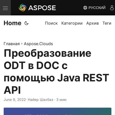
РУССКИЙ
П
е
Home
р
Поиск
Категории
Архив
Теги
е
к
Главная
»
Aspose.Clouds
л
Преобразование
ю
ч
ODT в DOC с
и
т
помощью Java REST
ь
API
н
а
June 9, 2022
· Найер Шахбаз · 3 мин
в
и