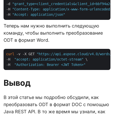
-d 
"grant_type=client_credentials&client_id=bbf94a2c-
-H 
"Content-Type: application/x-www-form-urlencoded"
 
-H 
"Accept: application/json"
Теперь нам нужно выполнить следующую
команду, чтобы выполнить преобразование
ODT в формат Word.
curl
 -v -X GET 
"https://api.aspose.cloud/v4.0/words/i
-H  
"accept: application/octet-stream"
 \

-H  
"Authorization: Bearer <JWT Token>"
Вывод
В этой статье мы подробно обсудили, как
преобразовать ODT в формат DOC с помощью
Java REST API. В то же время мы узнали, как