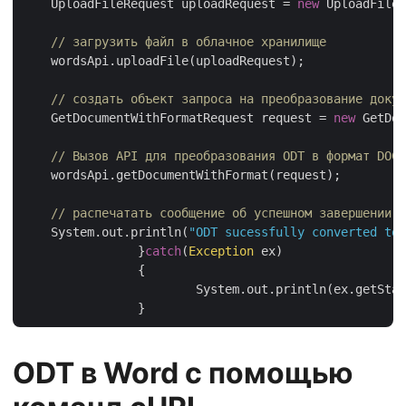
    UploadFileRequest uploadRequest = 
new
 UploadFileR
// загрузить файл в облачное хранилище
    wordsApi.uploadFile(uploadRequest);

// создать объект запроса на преобразование докум
    GetDocumentWithFormatRequest request = 
new
 GetDoc
// Вызов API для преобразования ODT в формат DOC
    wordsApi.getDocumentWithFormat(request);

// распечатать сообщение об успешном завершении
    System.out.println(
"ODT sucessfully converted to 
		}
catch
(
Exception
 ex)

		{

			System.out.println(ex.getStackTrace());

ODT в Word с помощью