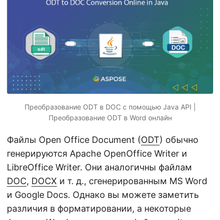
г
а
ц
и
ю
Преобразование ODT в DOC с помощью Java API |
Преобразование ODT в Word онлайн
Файлы Open Office Document (
ODT
) обычно
генерируются Apache OpenOffice Writer и
LibreOffice Writer. Они аналогичны файлам
DOC
,
DOCX
и т. д., сгенерированным MS Word
и Google Docs. Однако вы можете заметить
различия в форматировании, а некоторые