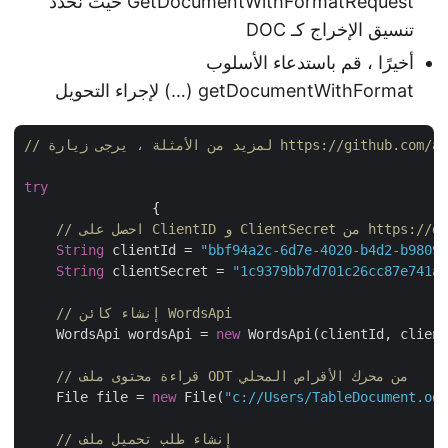
GetDocumentWithFormatRequest حيث نحدد
تنسيق الإخراج كـ DOC
أخيرًا ، قم باستدعاء الأسلوب
getDocumentWithFormat (…) لإجراء التحويل
https://github.com/aspose-words
try
		{

https://dashboard.as/
String
 clientId = 
"bbf94a2c-6d7e-4020-b4d2-b980
String
 clientSecret = 
"1c9379bb7d701c26cc87e741
// إنشاء كائن WordsApi
    WordsApi wordsApi = 
new
 WordsApi(clientId, clie
// قراءة محتوى ملف ODT من محرك الأقراص المحلي
    File file = 
new
 File(
"c://Users/TableDocument.o
// إنشاء طلب تحميل ملف