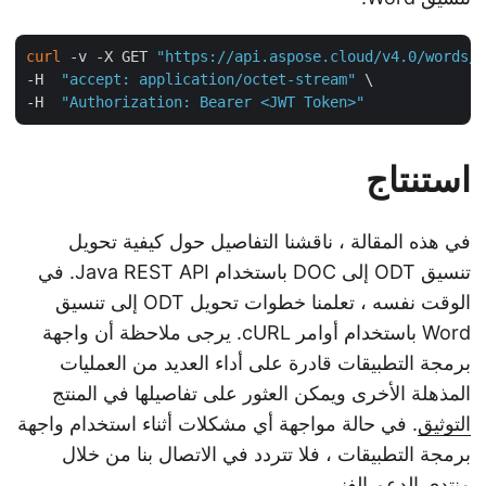
curl
 -v -X GET 
"https://api.aspose.cloud/v4.0/words
-H  
"accept: application/octet-stream"
 \

-H  
"Authorization: Bearer <JWT Token>"
استنتاج
في هذه المقالة ، ناقشنا التفاصيل حول كيفية تحويل
تنسيق ODT إلى DOC باستخدام Java REST API. في
الوقت نفسه ، تعلمنا خطوات تحويل ODT إلى تنسيق
Word باستخدام أوامر cURL. يرجى ملاحظة أن واجهة
برمجة التطبيقات قادرة على أداء العديد من العمليات
المذهلة الأخرى ويمكن العثور على تفاصيلها في المنتج
التوثيق
. في حالة مواجهة أي مشكلات أثناء استخدام واجهة
برمجة التطبيقات ، فلا تتردد في الاتصال بنا من خلال
منتدى الدعم الفني
.