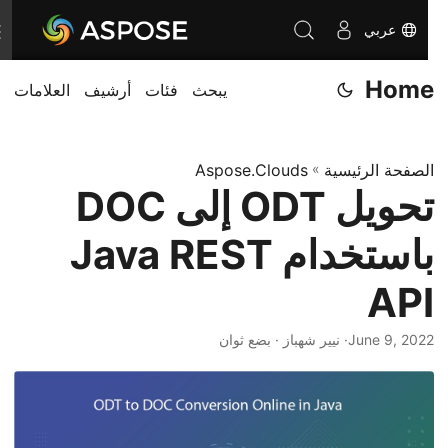
عربي
T
o
Home
يبحث
فئات
أرشيف
العلامات
g
g
l
الصفحة الرئيسية
»
Aspose.Clouds
e
تحويل ODT إلى DOC
n
a
باستخدام Java REST
v
i
API
g
June 9, 2022
· نيير شهباز · بضع ثوان
a
t
i
o