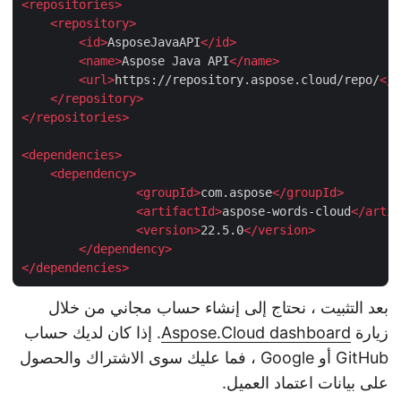
<
repositories
>
<
repository
>
<
id
>
AsposeJavaAPI
</
id
>
<
name
>
Aspose Java API
</
name
>
<
url
>
https://repository.aspose.cloud/repo/
<
</
repository
>
</
repositories
>
<
dependencies
>
<
dependency
>
<
groupId
>
com.aspose
</
groupId
>
<
artifactId
>
aspose-words-cloud
</
art
<
version
>
22.5.0
</
version
>
</
dependency
>
</
dependencies
>
بعد التثبيت ، نحتاج إلى إنشاء حساب مجاني من خلال
زيارة
Aspose.Cloud dashboard
. إذا كان لديك حساب
GitHub أو Google ، فما عليك سوى الاشتراك والحصول
على بيانات اعتماد العميل.