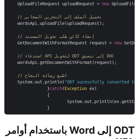
    UploadFileRequest uploadRequest = 
new
 UploadFil
// تحميل الملف إلى التخزين السحابي
    wordsApi.uploadFile(uploadRequest);

// إنشاء كائن طلب تحويل المستند
    GetDocumentWithFormatRequest request = 
new
 GetD
// استدعاء API لتحويل ODT إلى تنسيق DOC
    wordsApi.getDocumentWithFormat(request);

// اطبع رسالة النجاح
    System.out.println(
"ODT sucessfully converted t
		}
catch
(
Exception
 ex)

		{

			System.out.println(ex.getStackTrace());

ODT إلى Word باستخدام أوامر