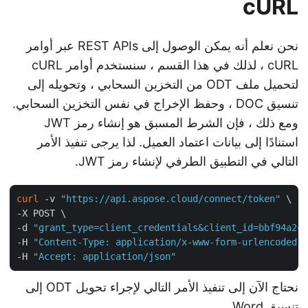
cURL
نحن نعلم أنه يمكن الوصول إلى REST APIs عبر أوامر
cURL ، لذلك في هذا القسم ، سنستخدم أوامر cURL
لتحميل ملف ODT من التخزين السحابي ، وتحويله إلى
تنسيق DOC ، وحفظ الإخراج في نفس التخزين السحابي.
ومع ذلك ، فإن الشرط المسبق هو إنشاء رمز JWT
استنادًا إلى بيانات اعتماد العميل. لذا يرجى تنفيذ الأمر
التالي في التطبيق الطرفي لإنشاء رمز JWT.
curl
 -v 
"https://api.aspose.cloud/connect/token"
 \

-X POST \

-d 
"grant_type=client_credentials&client_id=bbf94a2
-H 
"Content-Type: application/x-www-form-urlencoded
-H 
"Accept: application/json"
نحتاج الآن إلى تنفيذ الأمر التالي لإجراء تحويل ODT إلى
تنسيق Word.