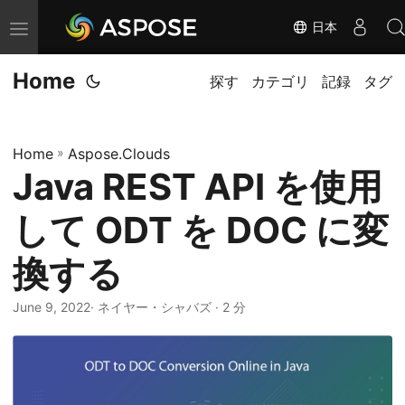
日本
ナ
ビ
Home
ゲ
探す
カテゴリ
記録
タグ
ー
シ
Home
»
Aspose.Clouds
ョ
Java REST API を使用
ン
の
して ODT を DOC に変
切
り
換する
替
June 9, 2022
· ネイヤー・シャバズ · 2 分
え