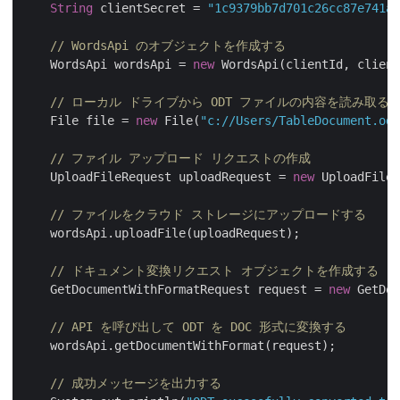
String
 clientSecret = 
"1c9379bb7d701c26cc87e741a2
// WordsApi のオブジェクトを作成する
    WordsApi wordsApi = 
new
 WordsApi(clientId, client
// ローカル ドライブから ODT ファイルの内容を読み取る
    File file = 
new
 File(
"c://Users/TableDocument.odt
// ファイル アップロード リクエストの作成
    UploadFileRequest uploadRequest = 
new
 UploadFileR
// ファイルをクラウド ストレージにアップロードする
    wordsApi.uploadFile(uploadRequest);

// ドキュメント変換リクエスト オブジェクトを作成する
    GetDocumentWithFormatRequest request = 
new
 GetDoc
// API を呼び出して ODT を DOC 形式に変換する
    wordsApi.getDocumentWithFormat(request);

// 成功メッセージを出力する