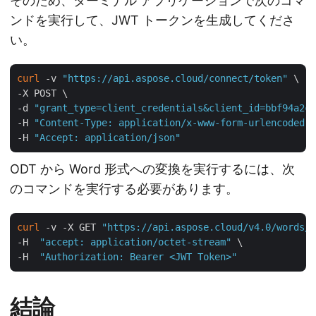
そのため、ターミナル アプリケーションで次のコマ
ンドを実行して、JWT トークンを生成してくださ
い。
curl
 -v 
"https://api.aspose.cloud/connect/token"
 \

-X POST \

-d 
"grant_type=client_credentials&client_id=bbf94a2c-
-H 
"Content-Type: application/x-www-form-urlencoded"
 
-H 
"Accept: application/json"
ODT から Word 形式への変換を実行するには、次
のコマンドを実行する必要があります。
curl
 -v -X GET 
"https://api.aspose.cloud/v4.0/words/i
-H  
"accept: application/octet-stream"
 \

-H  
"Authorization: Bearer <JWT Token>"
結論