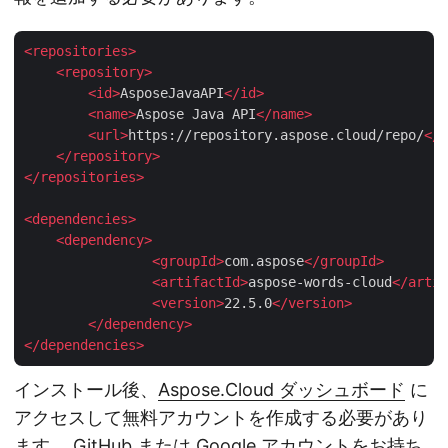
<
repositories
>
<
repository
>
<
id
>
AsposeJavaAPI
</
id
>
<
name
>
Aspose Java API
</
name
>
<
url
>
https://repository.aspose.cloud/repo/
</
u
</
repository
>
</
repositories
>
<
dependencies
>
<
dependency
>
<
groupId
>
com.aspose
</
groupId
>
<
artifactId
>
aspose-words-cloud
</
artif
<
version
>
22.5.0
</
version
>
</
dependency
>
</
dependencies
>
インストール後、
Aspose.Cloud ダッシュボード
に
アクセスして無料アカウントを作成する必要があり
ます。 GitHub または Google アカウントをお持ち