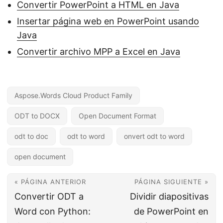
Convertir PowerPoint a HTML en Java
Insertar página web en PowerPoint usando
Java
Convertir archivo MPP a Excel en Java
Aspose.Words Cloud Product Family
ODT to DOCX
Open Document Format
odt to doc
odt to word
onvert odt to word
open document
« PÁGINA ANTERIOR
PÁGINA SIGUIENTE »
Convertir ODT a
Dividir diapositivas
Word con Python:
de PowerPoint en