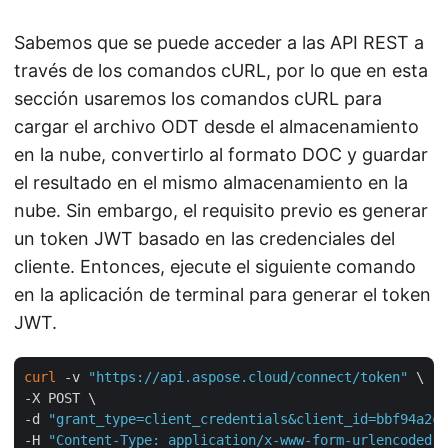
Sabemos que se puede acceder a las API REST a
través de los comandos cURL, por lo que en esta
sección usaremos los comandos cURL para
cargar el archivo ODT desde el almacenamiento
en la nube, convertirlo al formato DOC y guardar
el resultado en el mismo almacenamiento en la
nube. Sin embargo, el requisito previo es generar
un token JWT basado en las credenciales del
cliente. Entonces, ejecute el siguiente comando
en la aplicación de terminal para generar el token
JWT.
curl
 -v 
"https://api.aspose.cloud/connect/token"
 \

-X POST \

-d 
"grant_type=client_credentials&client_id=bbf94a2c-
-H 
"Content-Type: application/x-www-form-urlencoded"
 