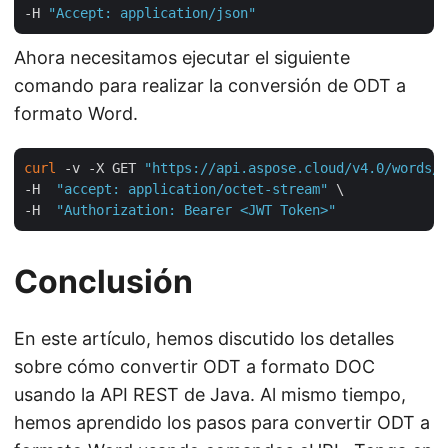
-H 
"Accept: application/json"
Ahora necesitamos ejecutar el siguiente
comando para realizar la conversión de ODT a
formato Word.
curl
 -v -X GET 
"https://api.aspose.cloud/v4.0/words/i
-H  
"accept: application/octet-stream"
 \

-H  
"Authorization: Bearer <JWT Token>"
Conclusión
En este artículo, hemos discutido los detalles
sobre cómo convertir ODT a formato DOC
usando la API REST de Java. Al mismo tiempo,
hemos aprendido los pasos para convertir ODT a