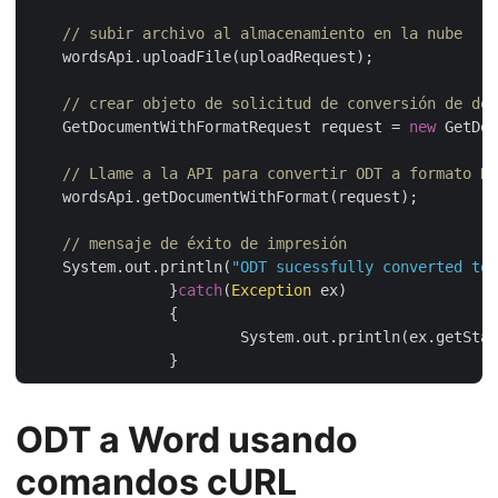
// subir archivo al almacenamiento en la nube
    wordsApi.uploadFile(uploadRequest);

// crear objeto de solicitud de conversión de doc
    GetDocumentWithFormatRequest request = 
new
 GetDoc
// Llame a la API para convertir ODT a formato DO
    wordsApi.getDocumentWithFormat(request);

// mensaje de éxito de impresión
    System.out.println(
"ODT sucessfully converted to 
		}
catch
(
Exception
 ex)

		{

			System.out.println(ex.getStackTrace());

ODT a Word usando
comandos cURL