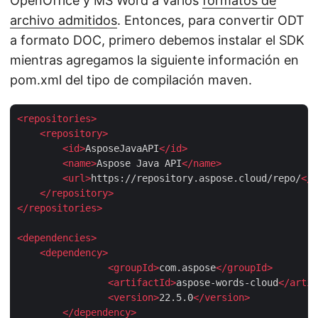
OpenOffice y MS Word a varios
formatos de
archivo admitidos
. Entonces, para convertir ODT
a formato DOC, primero debemos instalar el SDK
mientras agregamos la siguiente información en
pom.xml del tipo de compilación maven.
<
repositories
>
<
repository
>
<
id
>
AsposeJavaAPI
</
id
>
<
name
>
Aspose Java API
</
name
>
<
url
>
https://repository.aspose.cloud/repo/
</
u
</
repository
>
</
repositories
>
<
dependencies
>
<
dependency
>
<
groupId
>
com.aspose
</
groupId
>
<
artifactId
>
aspose-words-cloud
</
artif
<
version
>
22.5.0
</
version
>
</
dependency
>