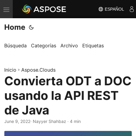
ESPAÑOL
A
l
Home
t
e
r
Búsqueda
Categorías
Archivo
Etiquetas
n
a
Inicio
r
»
Aspose.Clouds
Convierta ODT a DOC
n
a
usando la API REST
v
e
de Java
g
a
June 9, 2022
· Nayyer Shahbaz · 4 min
c