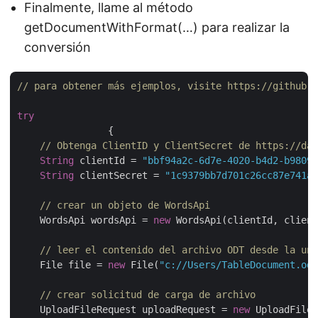
Finalmente, llame al método
getDocumentWithFormat(…) para realizar la
conversión
// para obtener más ejemplos, visite https://github.c
try
		{

// Obtenga ClientID y ClientSecret de https://das
String
 clientId = 
"bbf94a2c-6d7e-4020-b4d2-b98097
String
 clientSecret = 
"1c9379bb7d701c26cc87e741a2
// crear un objeto de WordsApi
    WordsApi wordsApi = 
new
 WordsApi(clientId, client
// leer el contenido del archivo ODT desde la uni
    File file = 
new
 File(
"c://Users/TableDocument.odt
// crear solicitud de carga de archivo
    UploadFileRequest uploadRequest = 
new
 UploadFileR