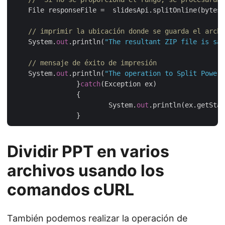
    File responseFile =  slidesApi.splitOnline(bytes,
// imprimir la ubicación donde se guarda el archi
    System.
out
.println(
"The resultant ZIP file is sav
// mensaje de éxito de impresión
    System.
out
.println(
"The operation to Split PowerP
		}
catch
(Exception ex)

		{

			System.
out
.println(ex.getStac
Dividir PPT en varios
archivos usando los
comandos cURL
También podemos realizar la operación de