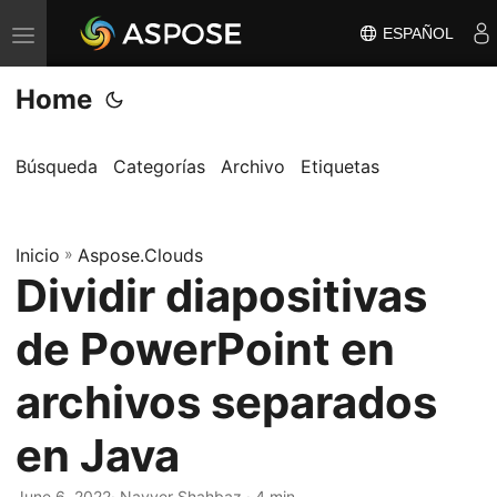
ESPAÑOL
A
l
Home
t
e
r
Búsqueda
Categorías
Archivo
Etiquetas
n
a
Inicio
r
»
Aspose.Clouds
Dividir diapositivas
n
a
de PowerPoint en
v
e
archivos separados
g
en Java
a
c
June 6, 2022
· Nayyer Shahbaz · 4 min