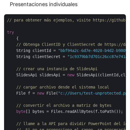
Presentaciones individuales
// para obtener más ejemplos, visite https://github.c
try
    {

// Obtenga ClientID y ClientSecret de https://das
    String clientId = 
"bbf94a2c-6d7e-4020-b4d2-b98097
    String clientSecret = 
"1c9379bb7d701c26cc87e741a2
// crear una instancia de SlidesApi
    SlidesApi slidesApi = 
new
 SlidesApi(clientId,clie
// cargar archivo desde el sistema local
    File f = 
new
 File(
"c://Users/test-unprotected.ppt
// convertir el archivo a matriz de bytes
byte
[] bytes = Files.readAllBytes(f.toPath());

// llame a la API para dividir PowerPoint del índ
//  Si no se proporciona el rango, se procesarán 