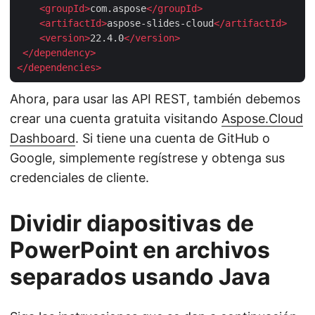
<
groupId
>
com.aspose
</
groupId
>
<
artifactId
>
aspose-slides-cloud
</
artifactId
>
<
version
>
22.4.0
</
version
>
</
dependency
>
</
dependencies
>
Ahora, para usar las API REST, también debemos
crear una cuenta gratuita visitando
Aspose.Cloud
Dashboard
. Si tiene una cuenta de GitHub o
Google, simplemente regístrese y obtenga sus
credenciales de cliente.
Dividir diapositivas de
PowerPoint en archivos
separados usando Java