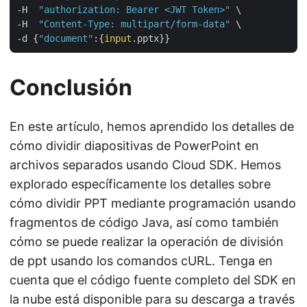
-H  
"authorization: Bearer <JWT Token>"
 \

-H  
"Content-Type: multipart/form-data"
 \

-d {
"document"
:{
input
Conclusión
En este artículo, hemos aprendido los detalles de
cómo dividir diapositivas de PowerPoint en
archivos separados usando Cloud SDK. Hemos
explorado específicamente los detalles sobre
cómo dividir PPT mediante programación usando
fragmentos de código Java, así como también
cómo se puede realizar la operación de división
de ppt usando los comandos cURL. Tenga en
cuenta que el código fuente completo del SDK en
la nube está disponible para su descarga a través