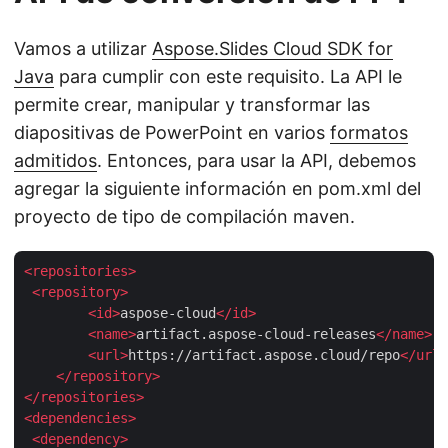
Vamos a utilizar
Aspose.Slides Cloud SDK for
Java
para cumplir con este requisito. La API le
permite crear, manipular y transformar las
diapositivas de PowerPoint en varios
formatos
admitidos
. Entonces, para usar la API, debemos
agregar la siguiente información en pom.xml del
proyecto de tipo de compilación maven.
<
repositories
>
<
repository
>
<
id
>
aspose-cloud
</
id
>
<
name
>
artifact.aspose-cloud-releases
</
name
>
<
url
>
https://artifact.aspose.cloud/repo
</
url
>
</
repository
>
</
repositories
>
<
dependencies
>
<
dependency
>