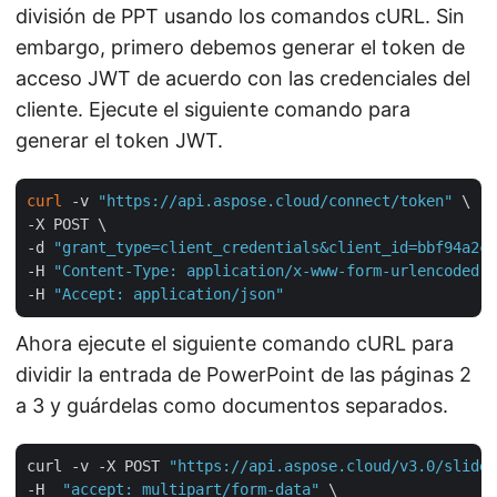
división de PPT usando los comandos cURL. Sin
embargo, primero debemos generar el token de
acceso JWT de acuerdo con las credenciales del
cliente. Ejecute el siguiente comando para
generar el token JWT.
curl
 -v 
"https://api.aspose.cloud/connect/token"
 \

-X POST \

-d 
"grant_type=client_credentials&client_id=bbf94a2c-
-H 
"Content-Type: application/x-www-form-urlencoded"
 
-H 
"Accept: application/json"
Ahora ejecute el siguiente comando cURL para
dividir la entrada de PowerPoint de las páginas 2
a 3 y guárdelas como documentos separados.
curl -v -X POST 
"https://api.aspose.cloud/v3.0/slides
-H  
"accept: multipart/form-data"
 \
