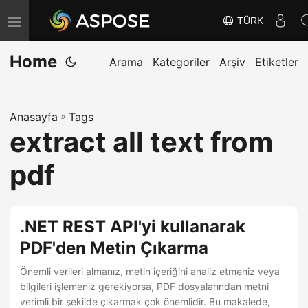
TÜRK
G
e
Home
z
Arama
Kategoriler
Arşiv
Etiketler
i
n
Anasayfa
»
Tags
m
extract all text from
e
y
pdf
i
D
e
.NET REST API'yi kullanarak
ğ
PDF'den Metin Çıkarma
i
Önemli verileri almanız, metin içeriğini analiz etmeniz veya
ş
bilgileri işlemeniz gerekiyorsa, PDF dosyalarından metni
t
verimli bir şekilde çıkarmak çok önemlidir. Bu makalede,