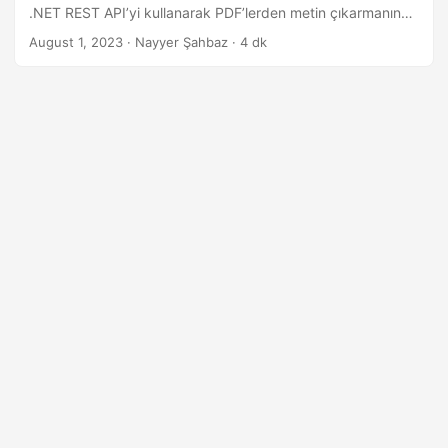
i
.NET REST API’yi kullanarak PDF’lerden metin çıkarmanın
r
kusursuz sürecini araştırıyoruz. Metinsel verilere
August 1, 2023
· Nayyer Şahbaz · 4 dk
zahmetsizce erişin ve bunları kullanın, iş akışlarınızı
kolaylaştırın ve verimliliği artırın.