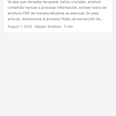
i
Ya sea que necesite recuperar datos cruciales, analizar
contenido textual o procesar información, extraer texto de
ó
archivos PDF de manera eficiente es esencial. En este
n
artículo, exploramos el proceso fluido de extracción de
texto de archivos PDF utilizando .NET REST API. Acceda y
August 1, 2023
· Nayyer Shahbaz · 5 min
utilice datos textuales sin esfuerzo, optimizando sus flujos
de trabajo y mejorando la productividad.