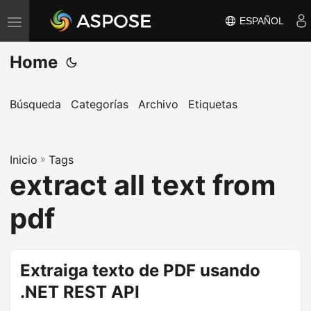
ESPAÑOL
A
l
Home
t
e
r
Búsqueda
Categorías
Archivo
Etiquetas
n
a
Inicio
r
»
Tags
extract all text from
n
a
pdf
v
e
g
Extraiga texto de PDF usando
a
.NET REST API
c