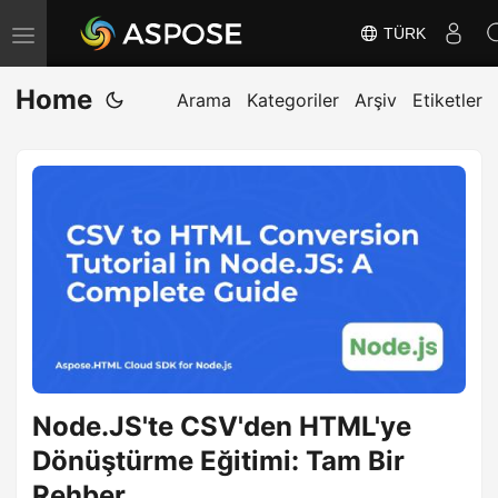
TÜRK
G
e
Home
z
Arama
Kategoriler
Arşiv
Etiketler
i
n
m
e
y
i
D
e
ğ
i
Node.JS'te CSV'den HTML'ye
ş
Dönüştürme Eğitimi: Tam Bir
t
Rehber