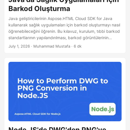
Barkod Oluşturma
Java geliştiricilerinin Aspose.HTML Cloud SDK for Java
kullanarak sağlık uygulamaları için barkod oluşturmayı nasıl
öğrenebileceğini öğrenin. Bu kılavuz, kurulum, tıbbi barkod
standartlarının yapılandırılması, barkod görüntülerinin
oluşturulması, cURL ile bulut API’sine çağrı yapılması,
July 1, 2026
· Muhammad Mustafa · 6 dk
HIPAA‑uyumlu kurulum konularını kapsar.
Node.JS'de DWG'den PNG'ye