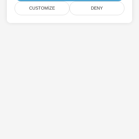
CUSTOMIZE
DENY
Ev
Ürünler
Yeni Sürümler
Fiyatlandırma
Dokümanlar