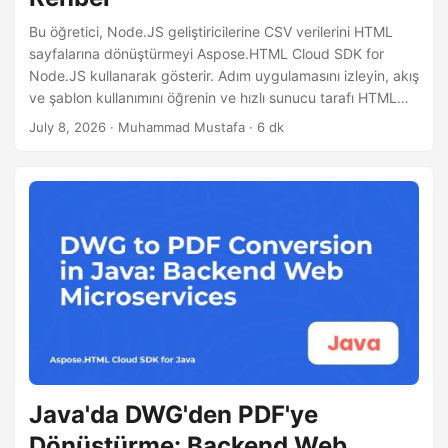
i
Bu öğretici, Node.JS geliştiricilerine CSV verilerini HTML
r
sayfalarına dönüştürmeyi Aspose.HTML Cloud SDK for
Node.JS kullanarak gösterir. Adım uygulamasını izleyin, akış
ve şablon kullanımını öğrenin ve hızlı sunucu tarafı HTML
oluşturma için yaygın sorunları giderin.
July 8, 2026
· Muhammad Mustafa · 6 dk
Java'da DWG'den PDF'ye
Dönüştürme: Backend Web