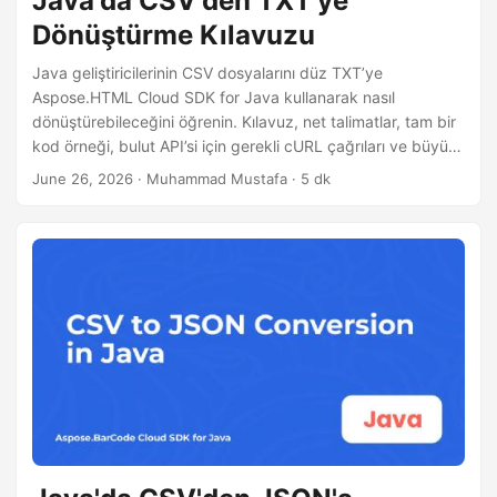
Java'da CSV'den TXT'ye
Dönüştürme Kılavuzu
Java geliştiricilerinin CSV dosyalarını düz TXT’ye
Aspose.HTML Cloud SDK for Java kullanarak nasıl
dönüştürebileceğini öğrenin. Kılavuz, net talimatlar, tam bir
kod örneği, bulut API’si için gerekli cURL çağrıları ve büyük
CSV veri kümelerini verimli bir şekilde işlemek için
June 26, 2026
· Muhammad Mustafa · 5 dk
performans ipuçları sunar.