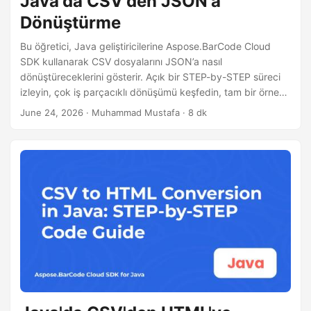
Java'da CSV'den JSON'a
Dönüştürme
Bu öğretici, Java geliştiricilerine Aspose.BarCode Cloud
SDK kullanarak CSV dosyalarını JSON’a nasıl
dönüştüreceklerini gösterir. Açık bir STEP-by-STEP süreci
izleyin, çok iş parçacıklı dönüşümü keşfedin, tam bir örnek
görün ve büyük veri setlerini verimli bir şekilde işlemek için
June 24, 2026
· Muhammad Mustafa · 8 dk
optimizasyon ipuçlarını öğrenin.