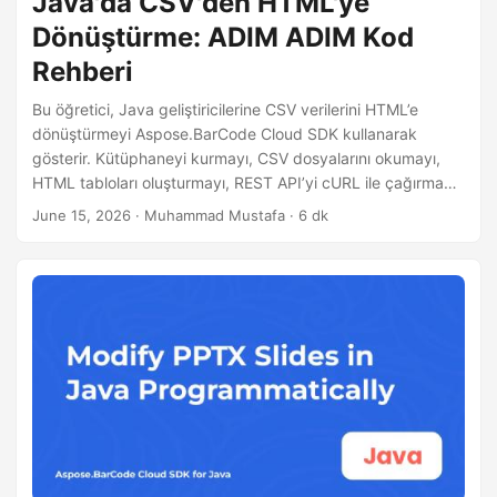
Java'da CSV'den HTML'ye
Dönüştürme: ADIM ADIM Kod
Rehberi
Bu öğretici, Java geliştiricilerine CSV verilerini HTML’e
dönüştürmeyi Aspose.BarCode Cloud SDK kullanarak
gösterir. Kütüphaneyi kurmayı, CSV dosyalarını okumayı,
HTML tabloları oluşturmayı, REST API’yi cURL ile çağırmayı
ve büyük veri setleri için optimizasyonlar uygulamayı
June 15, 2026
· Muhammad Mustafa · 6 dk
öğreneceksiniz.