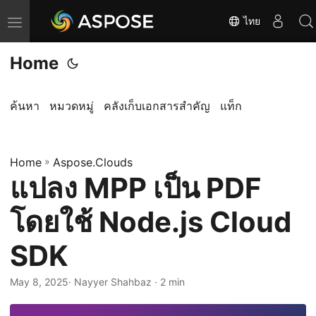
ไทย
T
o
Home
g
g
l
ค้นหา
หมวดหมู่
คลังเก็บเอกสารสำคัญ
แท็ก
e
n
Home
a
»
Aspose.Clouds
แปลง MPP เป็น PDF
v
i
โดยใช้ Node.js Cloud
g
a
SDK
t
i
May 8, 2025
· Nayyer Shahbaz · 2 min
o