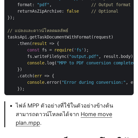
format
: 
"pdf"
,                
// Output format
returnAsZipArchive
: 
false
// Optional
});

// แปลงและดาวน์โหลดผลลัพธ์
tasksApi.getTaskDocumentWithFormat(request)

    .then(
result
 =>
 {

const
 fs = 
require
(
'fs'
);

        fs.writeFileSync(
"output.pdf"
, result.body);

console
.log(
"MPP to PDF conversion completed.
    })

    .catch(
err
 =>
 {

console
.error(
"Error during conversion:"
, err
ไฟล์ MPP ตัวอย่างที่ใช้ในตัวอย่างข้างต้น
สามารถดาวน์โหลดได้จาก
Home move
plan.mpp
.