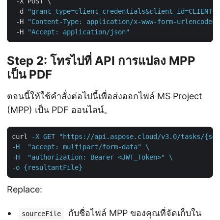
 -X POST \

 -d 
"grant_type=client_credentials&client_id=CLIENT_I
 -H 
"Content-Type: application/x-www-form-urlencoded"
 -H 
"Accept: application/json"
Step 2: โทรไปที่ API การแปลง MPP
เป็น PDF
ตอนนี้ให้ใช้คำสั่งต่อไปนี้เพื่อส่งออกไฟล์ MS Project
(MPP) เป็น PDF ออนไลน์。
curl
-X GET "https://api.aspose.cloud/v3.0/tasks/{sou
-H  "accept: multipart/form-data" \

-H  "authorization: Bearer <JWT_Token>" \

-o {resultantFile}
Replace:
กับชื่อไฟล์ MPP ของคุณที่จัดเก็บใน
sourceFile