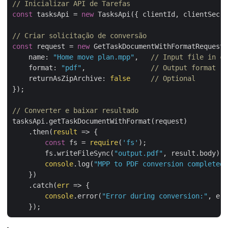
// Inicializar API de Tarefas
const
 tasksApi = 
new
 TasksApi({ clientId, clientSecre
// Criar solicitação de conversão
const
 request = 
new
 GetTaskDocumentWithFormatRequest(
name
: 
"Home move plan.mpp"
,   
// Input file in cl
format
: 
"pdf"
,                
// Output format
returnAsZipArchive
: 
false
// Optional
});

// Converter e baixar resultado
tasksApi.getTaskDocumentWithFormat(request)

    .then(
result
 =>
 {

const
 fs = 
require
(
'fs'
);

        fs.writeFileSync(
"output.pdf"
, result.body);

console
.log(
"MPP to PDF conversion completed.
    })

    .catch(
err
 =>
 {

console
.error(
"Error during conversion:"
, err