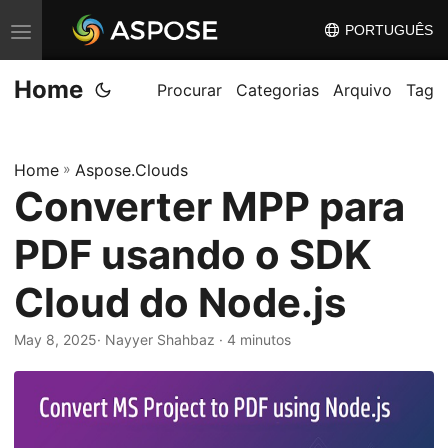
PORTUGUÊS
A
l
Home
t
Procurar
Categorias
Arquivo
Tag
e
r
Home
»
Aspose.Clouds
n
Converter MPP para
a
r
PDF usando o SDK
n
a
Cloud do Node.js
v
May 8, 2025
· Nayyer Shahbaz · 4 minutos
e
g
a
ç