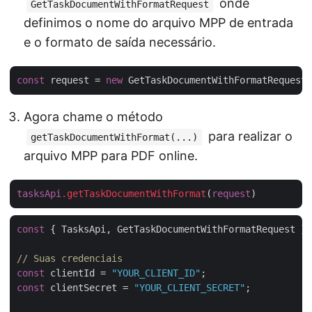
onde
GetTaskDocumentWithFormatRequest
definimos o nome do arquivo MPP de entrada
e o formato de saída necessário.
const
 request = 
new
Agora chame o método
para realizar o
getTaskDocumentWithFormat(...)
arquivo MPP para PDF online.
tasksApi
.getTaskDocumentWithFormat
(
request
const
 { TasksApi, GetTaskDocumentWithFormatRequest } 
// Suas credenciais
const
 clientId = 
"YOUR_CLIENT_ID"
const
 clientSecret = 
"YOUR_CLIENT_SECRET"
;
