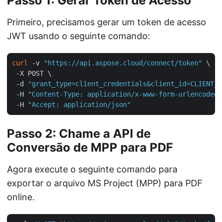
Passo 1: Gerar Token de Acesso
Primeiro, precisamos gerar um token de acesso
JWT usando o seguinte comando:
curl
 -v 
"https://api.aspose.cloud/connect/token"
 \

 -X POST \

 -d 
"grant_type=client_credentials&client_id=CLIENT_I
 -H 
"Content-Type: application/x-www-form-urlencoded"
 -H 
"Accept: application/json"
Passo 2: Chame a API de
Conversão de MPP para PDF
Agora execute o seguinte comando para
exportar o arquivo MS Project (MPP) para PDF
online.