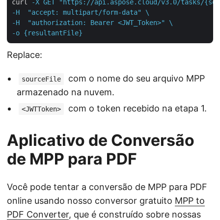
curl
-X GET "https://api.aspose.cloud/v3.0/tasks/{sou
-H  "accept: multipart/form-data" \

-H  "authorization: Bearer <JWT_Token>" \

-o {resultantFile}
Replace:
com o nome do seu arquivo MPP
sourceFile
armazenado na nuvem.
com o token recebido na etapa 1.
<JWTToken>
Aplicativo de Conversão
de MPP para PDF
Você pode tentar a conversão de MPP para PDF
online usando nosso conversor gratuito
MPP to
PDF Converter
, que é construído sobre nossas