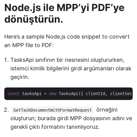
Node.js ile MPP’yi PDF’ye
dönüştürün.
Here’s a sample Node.js code snippet to convert
an MPP file to PDF:
TasksApi sınıfının bir nesnesini oluştururken,
istemci kimlik bilgilerini girdi argümanları olarak
geçirin.
const
 tasksApi = 
new
örneğini
GetTaskDocumentWithFormatRequest
oluşturun; burada girdi MPP dosyasının adını ve
gerekli çıktı formatını tanımlıyoruz.