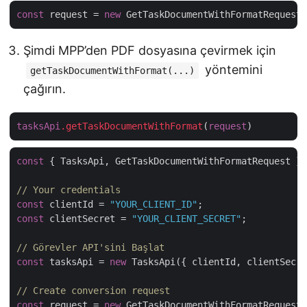
const
 request = 
new
Şimdi MPP’den PDF dosyasına çevirmek için
yöntemini
getTaskDocumentWithFormat(...)
çağırın.
tasksApi
.getTaskDocumentWithFormat
(
request
const
 { TasksApi, GetTaskDocumentWithFormatRequest } 
// Your credentials
const
 clientId = 
"YOUR_CLIENT_ID"
const
 clientSecret = 
"YOUR_CLIENT_SECRET"
;

// Görevler API'sini Başlat
const
 tasksApi = 
new
 TasksApi({ clientId, clientSecre
// Create conversion request
const
 request = 
new
 GetTaskDocumentWithFormatRequest(