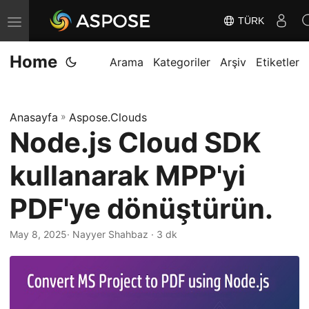
TÜRK
G
e
Home
z
Arama
Kategoriler
Arşiv
Etiketler
i
n
Anasayfa
»
Aspose.Clouds
m
Node.js Cloud SDK
e
y
kullanarak MPP'yi
i
D
PDF'ye dönüştürün.
e
May 8, 2025
· Nayyer Shahbaz · 3 dk
ğ
i
ş
t