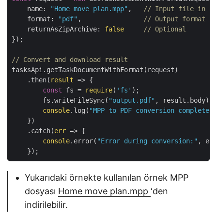
name
: 
"Home move plan.mpp"
,   
// Input file in cl
format
: 
"pdf"
,                
// Output format
returnAsZipArchive
: 
false
// Optional
});

// Convert and download result
tasksApi.getTaskDocumentWithFormat(request)

    .then(
result
 =>
 {

const
 fs = 
require
(
'fs'
);

        fs.writeFileSync(
"output.pdf"
, result.body);

console
.log(
"MPP to PDF conversion completed.
    })

    .catch(
err
 =>
 {

console
.error(
"Error during conversion:"
, err
Yukarıdaki örnekte kullanılan örnek MPP
dosyası
Home move plan.mpp
‘den
indirilebilir.