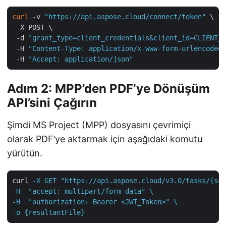
curl
 -v 
"https://api.aspose.cloud/connect/token"
 \

 -X POST \

 -d 
"grant_type=client_credentials&client_id=CLIENT_I
 -H 
"Content-Type: application/x-www-form-urlencoded"
 -H 
"Accept: application/json"
Adım 2: MPP’den PDF’ye Dönüşüm
API’sini Çağırın
Şimdi MS Project (MPP) dosyasını çevrimiçi
olarak PDF’ye aktarmak için aşağıdaki komutu
yürütün.
curl
-X GET "https://api.aspose.cloud/v3.0/tasks/{sou
-H  "accept: multipart/form-data" \

-H  "authorization: Bearer <JWT_Token>" \

-o {resultantFile}