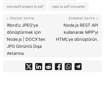
microsoft project to pdf
mpp to pdf converter
« ÖNCEKI SAYFA
SONRAKI SAYFA »
Word'u JPEG'ye
Node.js REST API
dönüştürmek için
kullanarak MPP'yi
Node.js | DOCX'ten
HTML'ye dönüştürün.
JPG Görüntü Dışa
Aktarma