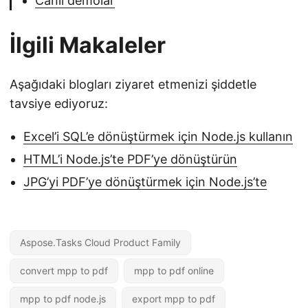
Canlı demolar
İlgili Makaleler
Aşağıdaki blogları ziyaret etmenizi şiddetle
tavsiye ediyoruz:
Excel’i SQL’e dönüştürmek için Node.js kullanın
HTML’i Node.js’te PDF’ye dönüştürün
JPG’yi PDF’ye dönüştürmek için Node.js’te
Aspose.Tasks Cloud Product Family
convert mpp to pdf
mpp to pdf online
mpp to pdf node.js
export mpp to pdf