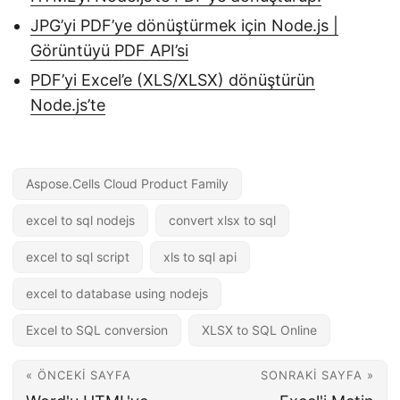
JPG’yi PDF’ye dönüştürmek için Node.js |
Görüntüyü PDF API’si
PDF’yi Excel’e (XLS/XLSX) dönüştürün
Node.js’te
Aspose.Cells Cloud Product Family
excel to sql nodejs
convert xlsx to sql
excel to sql script
xls to sql api
excel to database using nodejs
Excel to SQL conversion
XLSX to SQL Online
« ÖNCEKI SAYFA
SONRAKI SAYFA »