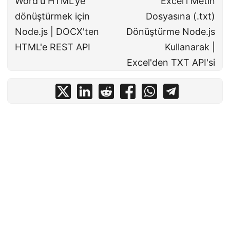
Word'u HTML'ye
Excel'i Metin
dönüştürmek için
Dosyasına (.txt)
Node.js | DOCX'ten
Dönüştürme Node.js
HTML'e REST API
Kullanarak |
Excel'den TXT API'si