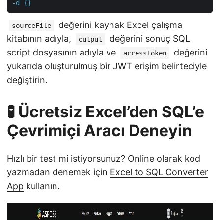
-d {}
değerini kaynak Excel çalışma
sourceFile
kitabının adıyla,
değerini sonuç SQL
output
script dosyasının adıyla ve
değerini
accessToken
yukarıda oluşturulmuş bir JWT erişim belirteciyle
değiştirin.
🧪 Ücretsiz Excel’den SQL’e
Çevrimiçi Aracı Deneyin
Hızlı bir test mi istiyorsunuz? Online olarak kod
yazmadan denemek için
Excel to SQL Converter
App
kullanın.