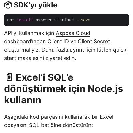
📦 SDK’yı yükle
npm 
install
 asposecellscloud 
--save
API’yi kullanmak için
Aspose.Cloud
dashboard’ından
Client ID ve Client Secret
oluşturmalıyız. Daha fazla ayrıntı için lütfen
quick
start
makalesini ziyaret edin.
📄 Excel’i SQL’e
dönüştürmek için Node.js
kullanın
Aşağıdaki kod parçasını kullanarak bir Excel
dosyasını SQL betiğine dönüştürün: