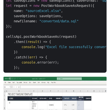
let
 saveOptions = 
new
 SaveOptions({ 
saveFormat
: 
"SQL"
let
 request = 
new
 PostWorkbookSaveAsRequest({

name
: 
"sourceExcel.xlsx"
,

saveOptions
: saveOptions,

newfilename
: 
"converted/data.sql"
});

cellsApi.postWorkbookSaveAs(request)

    .then(
(
result
) =>
 {

console
.log(
"Excel file successfully converte
    })

    .catch(
(
err
) =>
 {

console
.error(err);
