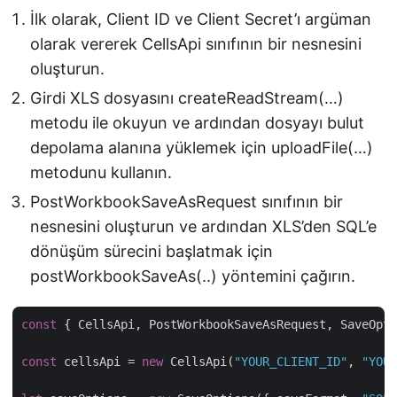
İlk olarak, Client ID ve Client Secret’ı argüman
olarak vererek CellsApi sınıfının bir nesnesini
oluşturun.
Girdi XLS dosyasını createReadStream(…)
metodu ile okuyun ve ardından dosyayı bulut
depolama alanına yüklemek için uploadFile(…)
metodunu kullanın.
PostWorkbookSaveAsRequest sınıfının bir
nesnesini oluşturun ve ardından XLS’den SQL’e
dönüşüm sürecini başlatmak için
postWorkbookSaveAs(..) yöntemini çağırın.
const
 { CellsApi, PostWorkbookSaveAsRequest, SaveOpti
const
 cellsApi = 
new
 CellsApi(
"YOUR_CLIENT_ID"
, 
"YOUR