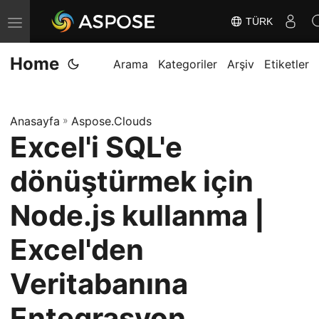
TÜRK
G
e
Home
z
Arama
Kategoriler
Arşiv
Etiketler
i
n
Anasayfa
»
Aspose.Clouds
m
Excel'i SQL'e
e
y
dönüştürmek için
i
D
Node.js kullanma |
e
Excel'den
ğ
i
Veritabanına
ş
t
Entegrasyon