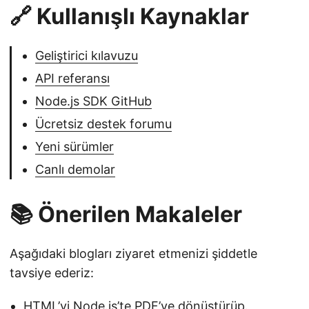
🔗 Kullanışlı Kaynaklar
Geliştirici kılavuzu
API referansı
Node.js SDK GitHub
Ücretsiz destek forumu
Yeni sürümler
Canlı demolar
📚 Önerilen Makaleler
Aşağıdaki blogları ziyaret etmenizi şiddetle
tavsiye ederiz:
HTML’yi Node.js’te PDF’ye dönüştürüp.