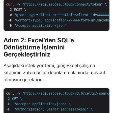
curl
 -v 
"https://api.aspose.cloud/connect/token"
 \

 -X POST \

 -d 
"grant_type=client_credentials&client_id=XXXXXX-X
 -H 
"Content-Type: application/x-www-form-urlencoded"
 -H 
"Accept: application/json"
Adım 2: Excel’den SQL’e
Dönüştürme İşlemini
Gerçekleştiriniz
Aşağıdaki istek yöntemi, giriş Excel çalışma
kitabının zaten bulut depolama alanında mevcut
olmasını gerektirir.
curl
-v "https://api.aspose.cloud/v3.0/cells/{sourceF
-X GET \

-H  "accept: application/json" \

-H  "authorization: Bearer {accessToken}" \
