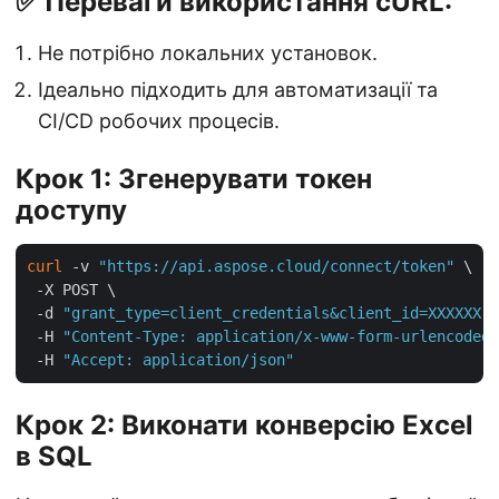
✅ Переваги використання cURL:
Не потрібно локальних установок.
Ідеально підходить для автоматизації та
CI/CD робочих процесів.
Крок 1: Згенерувати токен
доступу
curl
 -v 
"https://api.aspose.cloud/connect/token"
 \

 -X POST \

 -d 
"grant_type=client_credentials&client_id=XXXXXX-X
 -H 
"Content-Type: application/x-www-form-urlencoded"
 -H 
"Accept: application/json"
Крок 2: Виконати конверсію Excel
в SQL