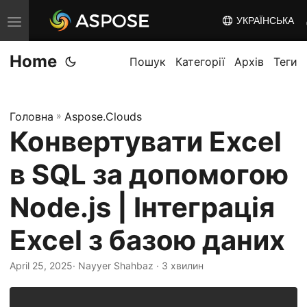
УКРАЇНСЬКА
T
o
Home
g
Пошук
Категорії
Архів
Теги
g
l
Головна
»
Aspose.Clouds
e
Конвертувати Excel
n
a
в SQL за допомогою
v
i
Node.js | Інтеграція
g
Excel з базою даних
a
t
April 25, 2025
· Nayyer Shahbaz · 3 хвилин
i
o