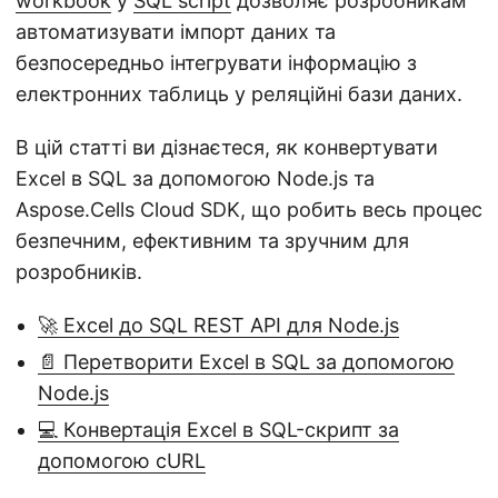
workbook
у
SQL script
дозволяє розробникам
автоматизувати імпорт даних та
безпосередньо інтегрувати інформацію з
електронних таблиць у реляційні бази даних.
В цій статті ви дізнаєтеся, як конвертувати
Excel в SQL за допомогою Node.js та
Aspose.Cells Cloud SDK, що робить весь процес
безпечним, ефективним та зручним для
розробників.
🚀 Excel до SQL REST API для Node.js
📄 Перетворити Excel в SQL за допомогою
Node.js
💻 Конвертація Excel в SQL-скрипт за
допомогою cURL