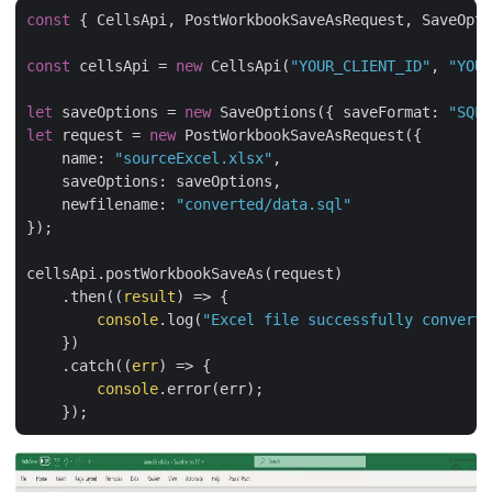
const
 { CellsApi, PostWorkbookSaveAsRequest, SaveOpti
const
 cellsApi = 
new
 CellsApi(
"YOUR_CLIENT_ID"
, 
"YOUR
let
 saveOptions = 
new
 SaveOptions({ 
saveFormat
: 
"SQL"
let
 request = 
new
 PostWorkbookSaveAsRequest({

name
: 
"sourceExcel.xlsx"
,

saveOptions
: saveOptions,

newfilename
: 
"converted/data.sql"
});

cellsApi.postWorkbookSaveAs(request)

    .then(
(
result
) =>
 {

console
.log(
"Excel file successfully converte
    })

    .catch(
(
err
) =>
 {

console
.error(err);
