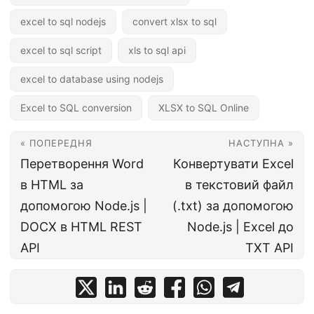
excel to sql nodejs
convert xlsx to sql
excel to sql script
xls to sql api
excel to database using nodejs
Excel to SQL conversion
XLSX to SQL Online
« ПОПЕРЕДНЯ
НАСТУПНА »
Перетворення Word
Конвертувати Excel
в HTML за
в текстовий файл
допомогою Node.js |
(.txt) за допомогою
DOCX в HTML REST
Node.js | Excel до
API
TXT API