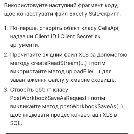
Використовуйте наступний фрагмент коду,
щоб конвертувати файл Excel у SQL-скрипт:
По-перше, створіть об’єкт класу CellsApi,
надавши Client ID і Client Secret як
аргументи.
Прочитайте вхідний файл XLS за допомогою
методу createReadStream(…) і потім
використайте метод uploadFile(…) для
завантаження файлу у хмарне сховище.
Створіть об’єкт класу
PostWorkbookSaveAsRequest і потім
викликайте метод postWorkbookSaveAs(..),
щоб ініціювати процес конвертації XLS в
SQL.