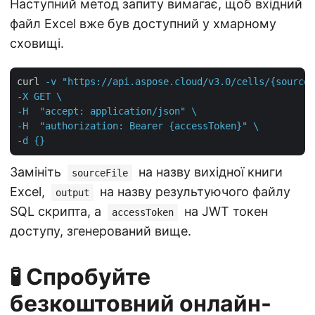
Наступний метод запиту вимагає, щоб вхідний
файл Excel вже був доступний у хмарному
сховищі.
curl
-v "https://api.aspose.cloud/v3.0/cells/{sourceF
-X GET \

-H  "accept: application/json" \

-H  "authorization: Bearer {accessToken}" \

-d {}
Замініть
на назву вихідної книги
sourceFile
Excel,
на назву результуючого файлу
output
SQL скрипта, а
на JWT токен
accessToken
доступу, згенерований вище.
🧪 Спробуйте
безкоштовний онлайн-