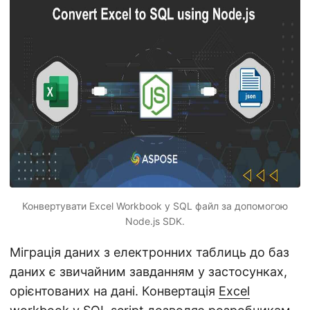
n
Конвертувати Excel Workbook у SQL файл за допомогою
Node.js SDK.
Міграція даних з електронних таблиць до баз
даних є звичайним завданням у застосунках,
орієнтованих на дані. Конвертація
Excel