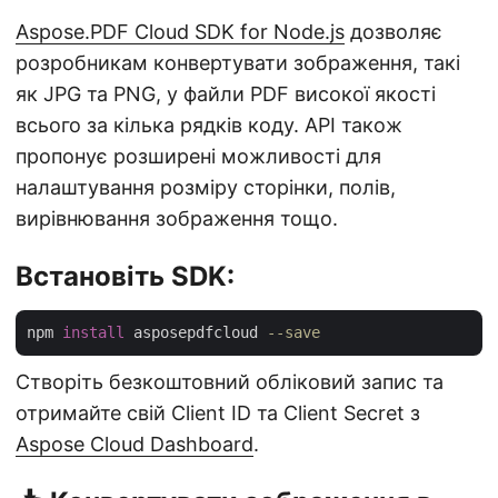
Aspose.PDF Cloud SDK for Node.js
дозволяє
розробникам конвертувати зображення, такі
як JPG та PNG, у файли PDF високої якості
всього за кілька рядків коду. API також
пропонує розширені можливості для
налаштування розміру сторінки, полів,
вирівнювання зображення тощо.
Встановіть SDK:
npm 
install
 asposepdfcloud 
--save
Створіть безкоштовний обліковий запис та
отримайте свій Client ID та Client Secret з
Aspose Cloud Dashboard
.