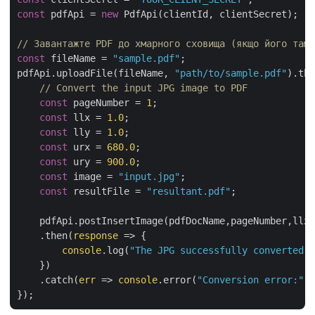
const
 pdfApi = 
new
 PdfApi(clientId, clientSecret);

// Завантажте PDF до хмарного сховища (якщо його там 
const
 fileName = 
"sample.pdf"
;

pdfApi.uploadFile(fileName, 
"path/to/sample.pdf"
).the
// Convert the input JPG image to PDF
const
 pageNumber = 
1
;

const
 llx = 
1.0
;

const
 lly = 
1.0
;

const
 urx = 
680.0
;

const
 ury = 
900.0
;

const
 image = 
"input.jpg"
;

const
 resultFile = 
"resultant.pdf"
;

    pdfApi.postInsertImage(pdfDocName,pageNumber,llx,
    .then(
response
 =>
 {

console
.log(
"The JPG successfully converted t
    })

    .catch(
err
 =>
console
.error(
"Conversion error:"
, 