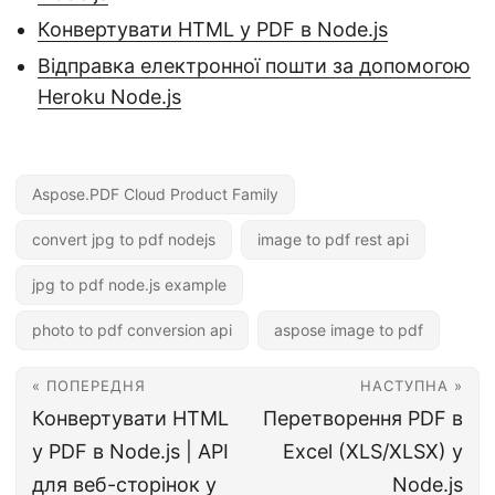
Конвертувати HTML у PDF в Node.js
Відправка електронної пошти за допомогою
Heroku Node.js
Aspose.PDF Cloud Product Family
convert jpg to pdf nodejs
image to pdf rest api
jpg to pdf node.js example
photo to pdf conversion api
aspose image to pdf
« ПОПЕРЕДНЯ
НАСТУПНА »
Конвертувати HTML
Перетворення PDF в
у PDF в Node.js | API
Excel (XLS/XLSX) у
для веб-сторінок у
Node.js