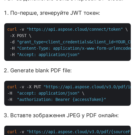
По-перше, згенеруйте JWT токен:
curl
 -v 
"https://api.aspose.cloud/connect/token"
 \

 -X POST \

 -d 
"grant_type=client_credentials&client_id=YOUR_CLI
 -H 
"Content-Type: application/x-www-form-urlencoded"
 -H 
"Accept: application/json"
Generate blank PDF file:
curl
 -v -X PUT 
"https://api.aspose.cloud/v3.0/pdf/inp
-H  
"accept: application/json"
 \

-H  
"authorization: Bearer {accessToken}"
Вставте зображення JPEG у PDF онлайн:
curl
 -v 
"https://api.aspose.cloud/v3.0/pdf/{sourceFil