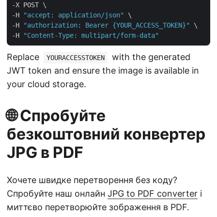
-X POST \

-H 
"accept: application/json"
 \

-H 
"authorization: Bearer {YOUR_ACCESS_TOKEN}"
 \

-H 
"Content-Type: multipart/form-data"
Replace
with the generated
YOURACCESSTOKEN
JWT token and ensure the image is available in
your cloud storage.
🌐 Спробуйте
безкоштовний конвертер
JPG в PDF
Хочете швидке перетворення без коду?
Спробуйте наш онлайн
JPG to PDF converter
і
миттєво перетворюйте зображення в PDF.