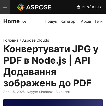
УКРАЇНСЬКА
T
o
Home
g
Пошук
Категорії
Архів
Теги
g
l
Головна
»
Aspose.Clouds
e
Конвертувати JPG у
n
a
PDF в Node.js | API
v
i
Додавання
g
зображень до PDF
a
t
April 15, 2025
· Nayyer Shahbaz · 3 хвилин
i
o