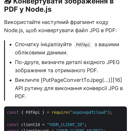
📥 Конвертувати зображення в
PDF у Node.js
Використайте наступний фрагмент коду
Node.js, щоб конвертувати файл JPG в PDF:
Спочатку ініціалізуйте
з вашими
PdfApi
обліковими даними.
По-друге, визначте деталі вхідного JPEG
зображення та отриманого PDF.
Викличте [PutPageConvertToJpeg(…)][16]
API рутину для виконання конверсії JPG в
PDF.
const
 { PdfApi } = 
require
(
"asposepdfcloud"
);

const
 clientId = 
"YOUR_CLIENT_ID"
const
 clientSecret = 
"YOUR_CLIENT_SECRET"