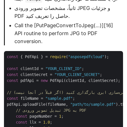
ثانیاً، مشخصات تصویر ورودی JPEG و جزئیات
PDF حاصل را تعریف کنید.
Call the [PutPageConvertToJpeg(…)][16]
API routine to perform JPG to PDF
conversion.
const
 { PdfApi } = 
require
(
"asposepdfcloud"
);

const
 clientId = 
"YOUR_CLIENT_ID"
const
 clientSecret = 
"YOUR_CLIENT_SECRET"
const
 pdfApi = 
new
 PdfApi(clientId, clientSecret);

const
 fileName = 
"sample.pdf"
;

pdfApi.uploadFile(fileName, 
"path/to/sample.pdf"
).the
// تبدیل تصویر ورودی JPG به PDF
const
 pageNumber = 
1
;

const
 llx = 
1.0
;
