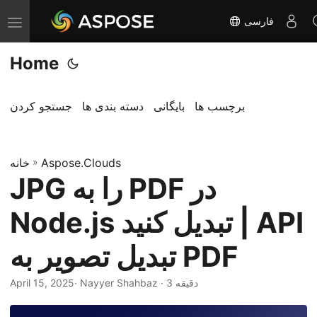
فارسی
T
o
Home
g
g
l
برچسب ها
بایگانی
دسته بندی ها
جستجو کردن
e
n
Aspose.Clouds
»
a
خانه
JPG را به PDF در
v
i
Node.js تبدیل کنید | API
g
a
تبدیل تصویر به PDF
t
i
· Nayyer Shahbaz · 3 دقیقه
April 15, 2025
o