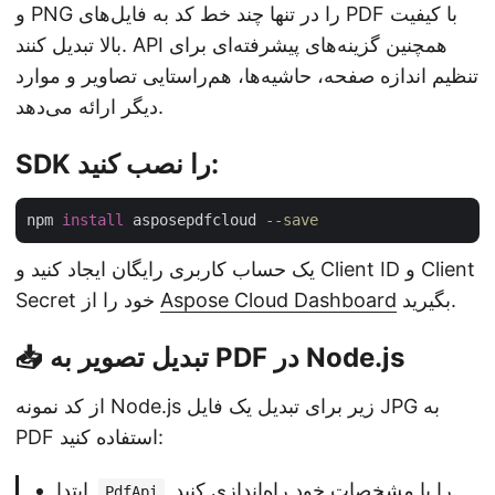
و PNG را در تنها چند خط کد به فایل‌های PDF با کیفیت
بالا تبدیل کنند. API همچنین گزینه‌های پیشرفته‌ای برای
تنظیم اندازه صفحه، حاشیه‌ها، هم‌راستایی تصاویر و موارد
دیگر ارائه می‌دهد.
SDK را نصب کنید:
npm 
install
 asposepdfcloud 
--save
یک حساب کاربری رایگان ایجاد کنید و Client ID و Client
بگیرید.
Aspose Cloud Dashboard
Secret خود را از
📥 تبدیل تصویر به PDF در Node.js
از کد نمونه Node.js زیر برای تبدیل یک فایل JPG به
PDF استفاده کنید:
را با مشخصات خود راه‌اندازی کنید.
ابتدا
PdfApi