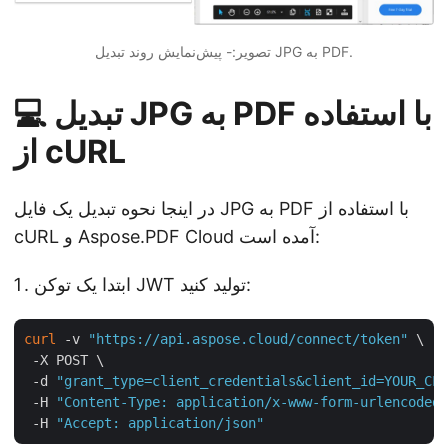
تصویر:- پیش‌نمایش روند تبدیل JPG به PDF.
💻 تبدیل JPG به PDF با استفاده
از cURL
در اینجا نحوه تبدیل یک فایل JPG به PDF با استفاده از
cURL و Aspose.PDF Cloud آمده است:
ابتدا یک توکن JWT تولید کنید:
curl
 -v 
"https://api.aspose.cloud/connect/token"
 \

 -X POST \

 -d 
"grant_type=client_credentials&client_id=YOUR_CLI
 -H 
"Content-Type: application/x-www-form-urlencoded"
 -H 
"Accept: application/json"