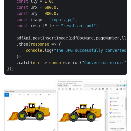
const
 lly = 
1.0
;

const
 urx = 
680.0
;

const
 ury = 
900.0
;

const
 image = 
"input.jpg"
;

const
 resultFile = 
"resultant.pdf"
;

    pdfApi.postInsertImage(pdfDocName,pageNumber,llx,
    .then(
response
 =>
 {

console
.log(
"The JPG successfully converted t
    })

    .catch(
err
 =>
console
.error(
"Conversion error:"
, 