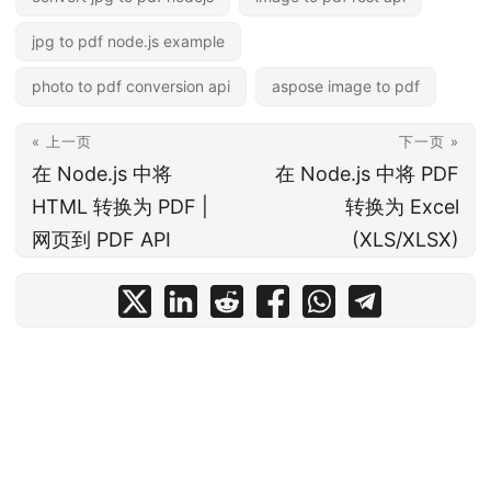
jpg to pdf node.js example
photo to pdf conversion api
aspose image to pdf
« 上一页
下一页 »
在 Node.js 中将
在 Node.js 中将 PDF
HTML 转换为 PDF |
转换为 Excel
网页到 PDF API
(XLS/XLSX)