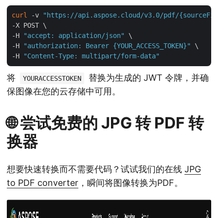
curl
 -v 
"https://api.aspose.cloud/v3.0/pdf/{sourceFil
-X POST \

-H 
"accept: application/json"
 \

-H 
"authorization: Bearer {YOUR_ACCESS_TOKEN}"
 \

-H 
"Content-Type: multipart/form-data"
将
替换为生成的 JWT 令牌，并确
YOURACCESSTOKEN
保图像在您的云存储中可用。
🌐 尝试免费的 JPG 转 PDF 转
换器
想要快速转换而不需要代码？试试我们的在线
JPG
to PDF converter
，瞬间将图像转换为PDF。