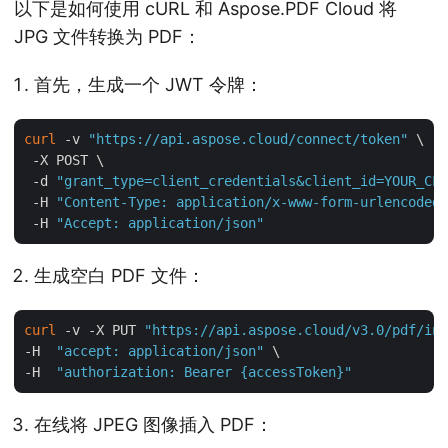
以下是如何使用 cURL 和 Aspose.PDF Cloud 将
JPG 文件转换为 PDF：
首先，生成一个 JWT 令牌：
curl
 -v 
"https://api.aspose.cloud/connect/token"
 \

 -X POST \

 -d 
"grant_type=client_credentials&client_id=YOUR_CLI
 -H 
"Content-Type: application/x-www-form-urlencoded"
 -H 
"Accept: application/json"
生成空白 PDF 文件：
curl
 -v -X PUT 
"https://api.aspose.cloud/v3.0/pdf/inp
-H  
"accept: application/json"
 \

-H  
"authorization: Bearer {accessToken}"
在线将 JPEG 图像插入 PDF：