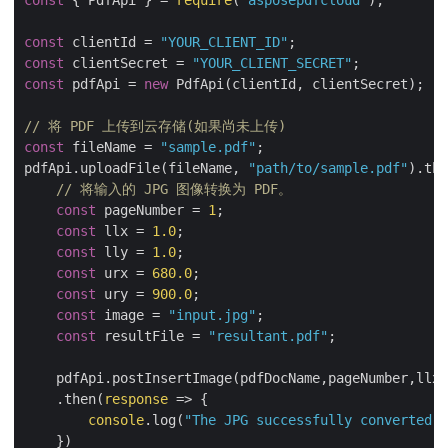
const
 { PdfApi } = 
require
(
"asposepdfcloud"
);

const
 clientId = 
"YOUR_CLIENT_ID"
const
 clientSecret = 
"YOUR_CLIENT_SECRET"
const
 pdfApi = 
new
 PdfApi(clientId, clientSecret);

// 将 PDF 上传到云存储(如果尚未上传)
const
 fileName = 
"sample.pdf"
;

pdfApi.uploadFile(fileName, 
"path/to/sample.pdf"
).the
// 将输入的 JPG 图像转换为 PDF。
const
 pageNumber = 
1
;

const
 llx = 
1.0
;

const
 lly = 
1.0
;

const
 urx = 
680.0
;

const
 ury = 
900.0
;

const
 image = 
"input.jpg"
;

const
 resultFile = 
"resultant.pdf"
;

    pdfApi.postInsertImage(pdfDocName,pageNumber,llx,
    .then(
response
 =>
 {

console
.log(
"The JPG successfully converted t
    })
