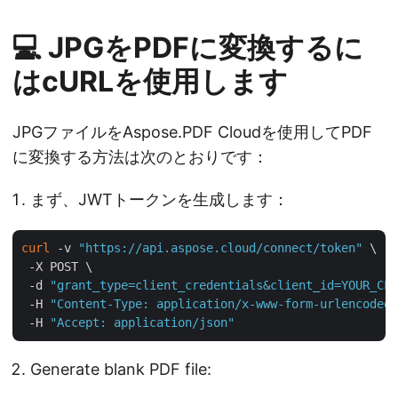
💻 JPGをPDFに変換するに
はcURLを使用します
JPGファイルをAspose.PDF Cloudを使用してPDF
に変換する方法は次のとおりです：
まず、JWTトークンを生成します：
curl
 -v 
"https://api.aspose.cloud/connect/token"
 \

 -X POST \

 -d 
"grant_type=client_credentials&client_id=YOUR_CLI
 -H 
"Content-Type: application/x-www-form-urlencoded"
 -H 
"Accept: application/json"
Generate blank PDF file: