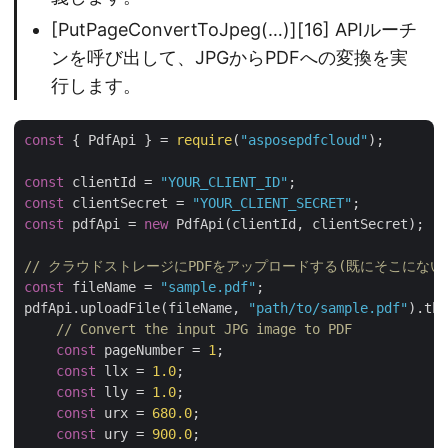
[PutPageConvertToJpeg(…)][16] APIルーチ
ンを呼び出して、JPGからPDFへの変換を実
行します。
const
 { PdfApi } = 
require
(
"asposepdfcloud"
);

const
 clientId = 
"YOUR_CLIENT_ID"
const
 clientSecret = 
"YOUR_CLIENT_SECRET"
const
 pdfApi = 
new
 PdfApi(clientId, clientSecret);

// クラウドストレージにPDFをアップロードする(既にそこにない
const
 fileName = 
"sample.pdf"
;

pdfApi.uploadFile(fileName, 
"path/to/sample.pdf"
).the
// Convert the input JPG image to PDF
const
 pageNumber = 
1
;

const
 llx = 
1.0
;

const
 lly = 
1.0
;

const
 urx = 
680.0
;

const
 ury = 
900.0
;
