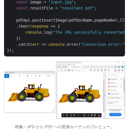
const
 image = 
"input.jpg"
;

const
 resultFile = 
"resultant.pdf"
;

    pdfApi.postInsertImage(pdfDocName,pageNumber,llx,
    .then(
response
 =>
 {

console
.log(
"The JPG successfully converted t
    })

    .catch(
err
 =>
console
.error(
"Conversion error:"
, 
画像:- JPG から PDF への変換ルーチンのプレビュー。