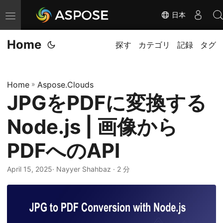
日本
ナ
ビ
Home
ゲ
探す
カテゴリ
記録
タグ
ー
シ
Home
»
Aspose.Clouds
ョ
JPGをPDFに変換する
ン
の
Node.js | 画像から
切
り
PDFへのAPI
替
April 15, 2025
· Nayyer Shahbaz · 2 分
え