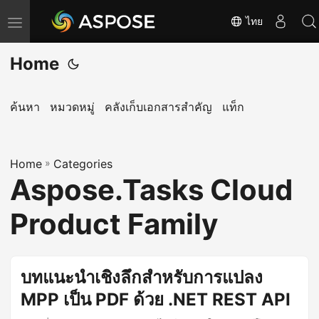
ไทย
T
o
Home
g
g
l
ค้นหา
หมวดหมู่
คลังเก็บเอกสารสำคัญ
แท็ก
e
n
Home
a
»
Categories
Aspose.Tasks Cloud
v
i
Product Family
g
a
t
บทแนะนำเชิงลึกสำหรับการแปลง
i
MPP เป็น PDF ด้วย .NET REST API
o