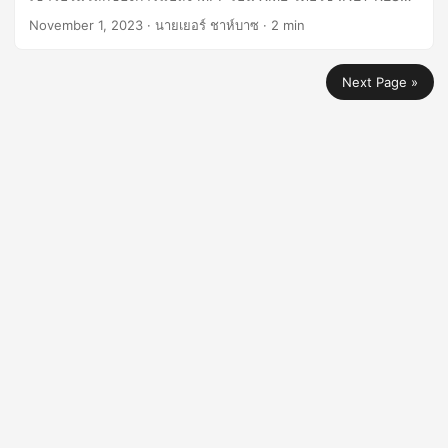
API ช่วยให้คุณปลดล็อกศักยภาพของข้อมูลโครงการของคุณได้
November 1, 2023
· นายเยอร์ ชาห์บาซ · 2 min
โดยการแปลข้อมูลเป็นรูปแบบ XML ได้อย่างราบรื่น
Next Page »