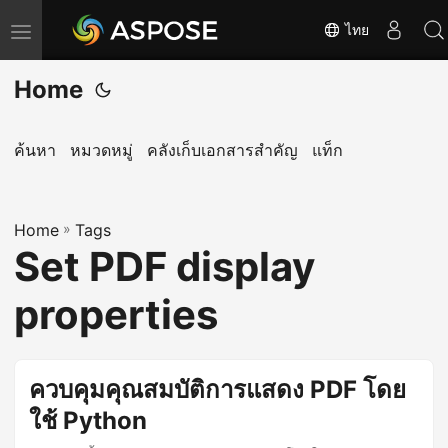
ไทย
T
o
Home
g
g
l
ค้นหา
หมวดหมู่
คลังเก็บเอกสารสำคัญ
แท็ก
e
n
Home
a
»
Tags
Set PDF display
v
i
properties
g
a
t
ควบคุมคุณสมบัติการแสดง PDF โดย
i
ใช้ Python
o