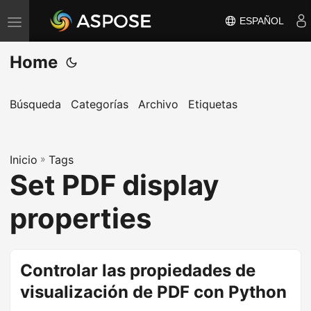
ESPAÑOL
A
l
Home
t
e
r
Búsqueda
Categorías
Archivo
Etiquetas
n
a
Inicio
r
»
Tags
Set PDF display
n
a
properties
v
e
g
Controlar las propiedades de
a
visualización de PDF con Python
c