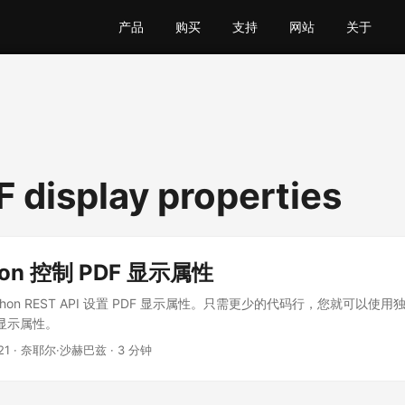
产品
购买
支持
网站
关于
F display properties
hon 控制 PDF 显示属性
hon REST API 设置 PDF 显示属性。只需更少的代码行，您就可以使用独
 显示属性。
21
· 奈耶尔·沙赫巴兹 · 3 分钟