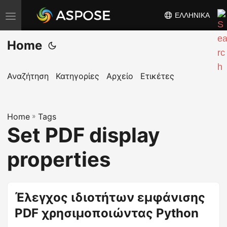
ΕΛΛΗΝΙΚΆ
Ε
ν
Home
α
λ
λ
Αναζήτηση
Κατηγορίες
Αρχείο
Ετικέτες
α
γ
Home
ή
»
Tags
Set PDF display
π
λ
properties
ο
ή
γ
Έλεγχος ιδιοτήτων εμφάνισης
η
PDF χρησιμοποιώντας Python
σ