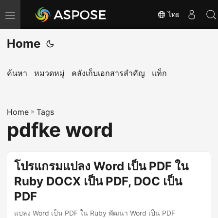
ไทย
T
o
Home
g
g
l
ค้นหา
หมวดหมู่
คลังเก็บเอกสารสำคัญ
แท็ก
e
n
Home
a
»
Tags
pdfke word
v
i
g
โปรแกรมแปลง Word เป็น PDF ใน
a
Ruby DOCX เป็น PDF, DOC เป็น
t
i
PDF
o
แปลง Word เป็น PDF ใน Ruby พัฒนา Word เป็น PDF