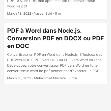
PDF, DOC en PDF. mot apdf, mot pdfke, convertisseur
a
word ke pdf
t
March 13, 2022
· Yasser Saïd · 8 min
i
o
n
PDF à Word dans Node.js.
Conversion PDF en DOCX ou PDF
en DOC
Convertissez un PDF en Word dans Node.js. Effectuez des
PDF vers DOCX, PDF vers DOC ou PDF vers Word en ligne.
Développez votre convertisseur PDF vers Word en ligne.
convertisseur word ke pdf permettant d’exporter un PDF
vers Word
March 10, 2022
· Muhammad Mustafa · 6 min