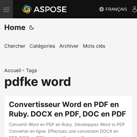
FRANÇAIS
B
a
Home
s
c
u
Chercher
Catégories
Archiver
Mots clés
l
e
Accueil
r
»
Tags
pdfke word
l
a
n
Convertisseur Word en PDF en
a
Ruby. DOCX en PDF, DOC en PDF
v
i
Convertir Word en PDF en Ruby. Développez Word to PDF
g
Converter en ligne. Effectuez une conversion DOCX en