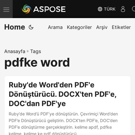
TÜRK
G
e
Home
z
Arama
Kategoriler
Arşiv
Etiketler
i
n
Anasayfa
»
Tags
m
pdfke word
e
y
i
Ruby'de Word'den PDF'e
D
Dönüştürücü. DOCX'ten PDF'e,
e
DOC'dan PDF'ye
ğ
i
Ruby’de Word’ü PDF’ye dönüştürün. Çevrimiçi Word’den
ş
PDF’e Dönüştürücü geliştirin. DOCX’ten PDF’e, DOC’den
PDF’e dönüştürme gerçekleştirin. kelime apdf, pdfke
t
kelime, kelime ke pdf dönüştürücü