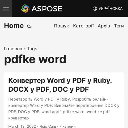
УКРАЇНСЬКА
T
o
Home
g
Пошук
Категорії
Архів
Теги
g
l
Головна
»
Tags
e
pdfke word
n
a
v
Конвертер Word у PDF у Ruby.
i
DOCX у PDF, DOC у PDF
g
a
Перетворіть Word у PDF у Ruby. Розробіть онлайн-
t
конвертер Word у PDF. Виконайте перетворення DOCX у
PDF, DOC у PDF. word apdf, pdfke word, word ke pdf
i
конвертер
o
March 13, 2022
· Ясір Саїд · 7 хвилин