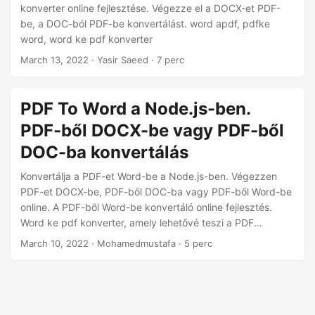
n
konverter online fejlesztése. Végezze el a DOCX-et PDF-
be, a DOC-ból PDF-be konvertálást. word apdf, pdfke
word, word ke pdf konverter
March 13, 2022
· Yasir Saeed · 7 perc
PDF To Word a Node.js-ben.
PDF-ből DOCX-be vagy PDF-ből
DOC-ba konvertálás
Konvertálja a PDF-et Word-be a Node.js-ben. Végezzen
PDF-et DOCX-be, PDF-ből DOC-ba vagy PDF-ből Word-be
online. A PDF-ből Word-be konvertáló online fejlesztés.
Word ke pdf konverter, amely lehetővé teszi a PDF
exportálását Wordbe
March 10, 2022
· Mohamedmustafa · 5 perc