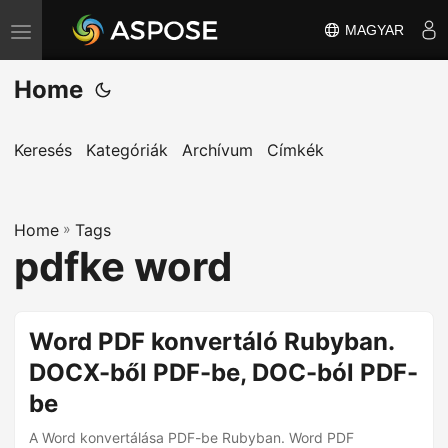
MAGYAR
T
o
Home
g
g
l
Keresés
Kategóriák
Archívum
Címkék
e
n
Home
a
»
Tags
pdfke word
v
i
g
Word PDF konvertáló Rubyban.
a
DOCX-ből PDF-be, DOC-ból PDF-
t
i
be
o
A Word konvertálása PDF-be Rubyban. Word PDF