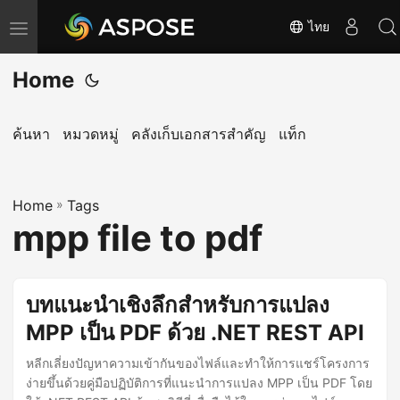
ไทย
T
o
Home
g
g
l
ค้นหา
หมวดหมู่
คลังเก็บเอกสารสำคัญ
แท็ก
e
n
Home
a
»
Tags
mpp file to pdf
v
i
g
บทแนะนำเชิงลึกสำหรับการแปลง
a
MPP เป็น PDF ด้วย .NET REST API
t
i
หลีกเลี่ยงปัญหาความเข้ากันของไฟล์และทำให้การแชร์โครงการ
o
ง่ายขึ้นด้วยคู่มือปฏิบัติการที่แนะนำการแปลง MPP เป็น PDF โดย