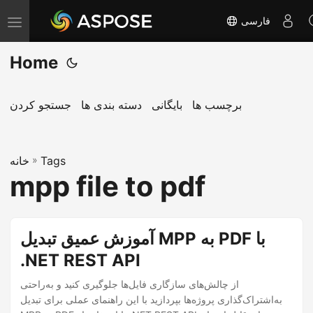
فارسی
T
o
Home
g
g
l
برچسب ها
بایگانی
دسته بندی ها
جستجو کردن
e
n
Tags
»
a
خانه
mpp file to pdf
v
i
g
آموزش عمیق تبدیل MPP به PDF با
a
.NET REST API
t
i
از چالش‌های سازگاری فایل‌ها جلوگیری کنید و به‌راحتی
o
به‌اشتراک‌گذاری پروژه‌ها بپردازید با این راهنمای عملی برای تبدیل