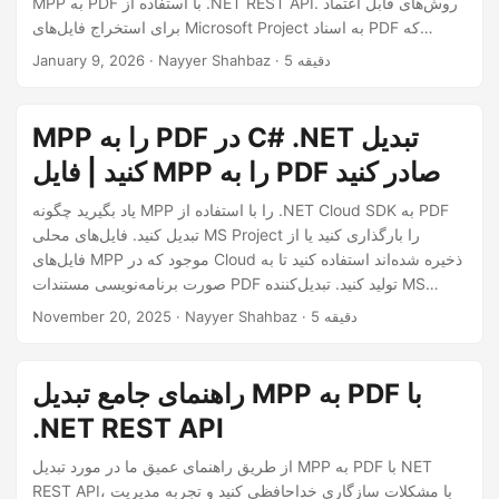
MPP به PDF با استفاده از .NET REST API. روش‌های قابل اعتماد
n
برای استخراج فایل‌های Microsoft Project به اسناد PDF که
به‌صورت جهانی قابل دسترسی هستند را کشف کنید.
· Nayyer Shahbaz · 5 دقیقه
January 9, 2026
MPP را به PDF در C# .NET تبدیل
کنید | فایل MPP را به PDF صادر کنید
یاد بگیرید چگونه MPP را با استفاده از .NET Cloud SDK به PDF
تبدیل کنید. فایل‌های محلی MS Project را بارگذاری کنید یا از
فایل‌های MPP موجود که در Cloud ذخیره شده‌اند استفاده کنید تا به
صورت برنامه‌نویسی مستندات PDF تولید کنید. تبدیل‌کننده MS
Project به PDF آسان و ساده.
· Nayyer Shahbaz · 5 دقیقه
November 20, 2025
راهنمای جامع تبدیل MPP به PDF با
.NET REST API
از طریق راهنمای عمیق ما در مورد تبدیل MPP به PDF با NET
REST API، با مشکلات سازگاری خداحافظی کنید و تجربه مدیریت