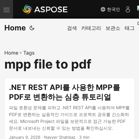
한국인
내
비
Home
게
검색
카테고리
보관소
태그
이
션
Home
»
Tags
전
mpp file to pdf
환
.NET REST API를 사용한 MPP를
PDF로 변환하는 심층 튜토리얼
파일 호환성 문제를 피하고 .NET REST API를 사용하여 MPP를
PDF로 변환하는 실용적인 가이드로 프로젝트 공유를 간소화하
세요. Microsoft Project 파일을 보편적으로 접근 가능한 PDF
문서로 내보내는 신뢰할 수 있는 방법을 확인하십시오.
January 9, 2026
· Nayyer Shahbaz · 3 min