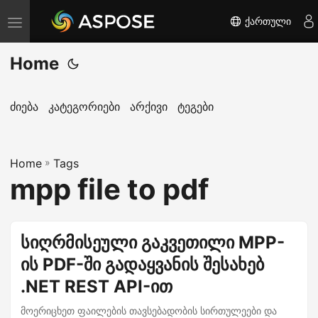
ქართული
T
o
Home
g
g
l
ძიება
კატეგორიები
არქივი
ტეგები
e
n
Home
a
»
Tags
mpp file to pdf
v
i
g
სიღრმისეული გაკვეთილი MPP-
a
ის PDF-ში გადაყვანის შესახებ
t
i
.NET REST API-ით
o
მოერიცხეთ ფაილების თავსებადობის სირთულეები და