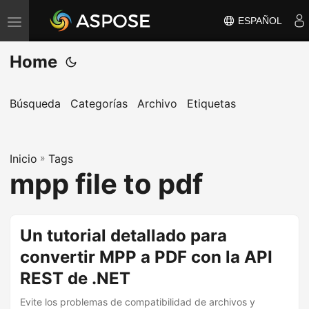
ESPAÑOL
A
l
Home
t
e
r
Búsqueda
Categorías
Archivo
Etiquetas
n
a
Inicio
r
»
Tags
mpp file to pdf
n
a
v
Un tutorial detallado para
e
convertir MPP a PDF con la API
g
a
REST de .NET
c
Evite los problemas de compatibilidad de archivos y