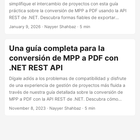
i
simplifique el intercambio de proyectos con esta guía
ó
práctica sobre la conversión de MPP a PDF usando la API
REST de .NET. Descubra formas fiables de exportar
n
archivos de Microsoft Project a documentos PDF
January 9, 2026
· Nayyer Shahbaz · 5 min
universalmente accesibles.
Una guía completa para la
conversión de MPP a PDF con
.NET REST API
Dígale adiós a los problemas de compatibilidad y disfrute
de una experiencia de gestión de proyectos más fluida a
través de nuestra guía detallada sobre la conversión de
MPP a PDF con la API REST de .NET. Descubra cómo
transformar sin esfuerzo sus archivos de Microsoft Project
November 8, 2023
· Nayyer Shahbaz · 5 min
en documentos PDF de acceso universal.