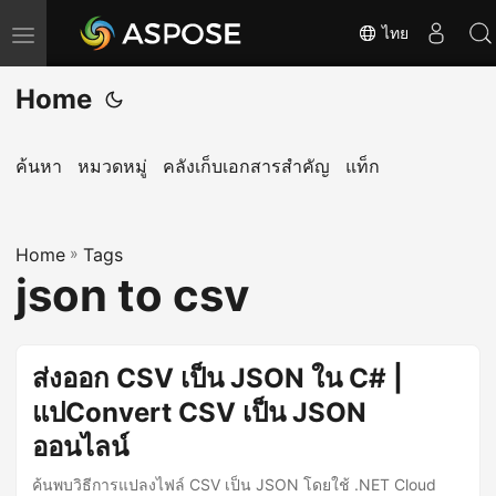
ไทย
T
o
Home
g
g
l
ค้นหา
หมวดหมู่
คลังเก็บเอกสารสำคัญ
แท็ก
e
n
Home
a
»
Tags
json to csv
v
i
g
ส่งออก CSV เป็น JSON ใน C# |
a
แปConvert CSV เป็น JSON
t
i
ออนไลน์
o
ค้นพบวิธีการแปลงไฟล์ CSV เป็น JSON โดยใช้ .NET Cloud