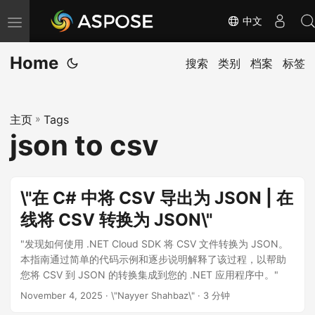
中文
切
换
Home
导
搜索
类别
档案
标签
航
主页
»
Tags
json to csv
\"在 C# 中将 CSV 导出为 JSON | 在
线将 CSV 转换为 JSON\"
"发现如何使用 .NET Cloud SDK 将 CSV 文件转换为 JSON。
本指南通过简单的代码示例和逐步说明解释了该过程，以帮助
您将 CSV 到 JSON 的转换集成到您的 .NET 应用程序中。"
November 4, 2025
· \"Nayyer Shahbaz\" · 3 分钟