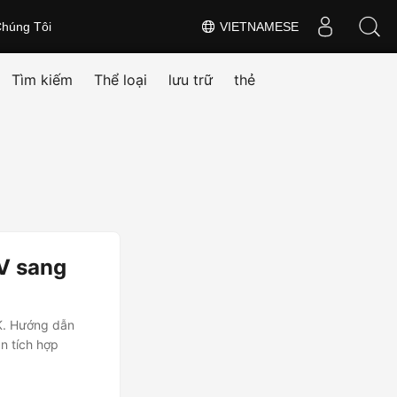
húng Tôi
VIETNAMESE
Tìm kiếm
Thể loại
lưu trữ
thẻ
V sang
K. Hướng dẫn
n tích hợp