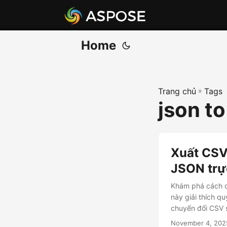
Home
Trang chủ
»
Tags
json to
Xuất CSV
JSON trự
Khám phá cách c
này giải thích q
chuyển đổi CSV 
November 4, 202