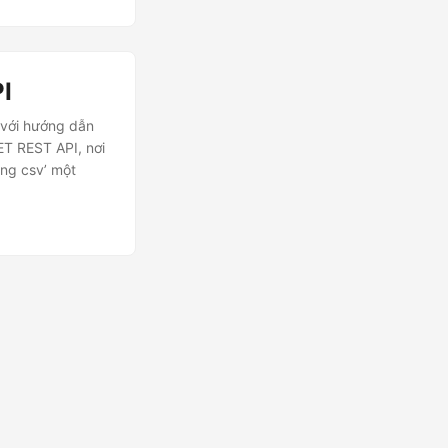
I
 với hướng dẫn
ET REST API, nơi
ang csv’ một