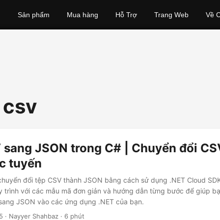
Sản phẩm
Mua hàng
Hỗ Trợ
Trang Web
Về C
 csv
 sang JSON trong C# | Chuyển đổi CS
c tuyến
huyển đổi tệp CSV thành JSON bằng cách sử dụng .NET Cloud SD
uy trình với các mẫu mã đơn giản và hướng dẫn từng bước để giúp bạ
sang JSON vào các ứng dụng .NET của bạn.
5
· Nayyer Shahbaz · 6 phút