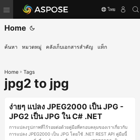
ไทย
T
o
Home
g
g
l
ค้นหา
หมวดหมู่
คลังเก็บเอกสารสำคัญ
แท็ก
e
n
Home
a
»
Tags
jpg2 to jpg
v
i
g
ง่ายๆ แปลง JPEG2000 เป็น JPG -
a
JPG2 เป็น JPG ใน C# .NET
t
i
การแปลงรูปภาพที่ไร้รอยต่อด้วยคู่มือที่ครอบคลุมของเราเกี่ยวกับ
o
การแปลง JPEG2000 เป็น JPG โดยใช้ .NET REST API คู่มือนี้