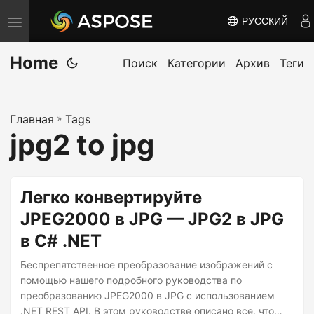
РУССКИЙ
П
е
Home
р
Поиск
Категории
Архив
Теги
е
к
Главная
»
Tags
л
jpg2 to jpg
ю
ч
и
Легко конвертируйте
т
JPEG2000 в JPG — JPG2 в JPG
ь
в C# .NET
н
а
Беспрепятственное преобразование изображений с
в
помощью нашего подробного руководства по
преобразованию JPEG2000 в JPG с использованием
и
.NET REST API. В этом руководстве описано все, что