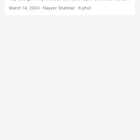
ớ
hình ảnh JPEG2000 sang định dạng JPG bằng C# .NET.
March 14, 2024
· Nayyer Shahbaz · 6 phút
n
g