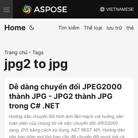
VIETNAMESE
C
h
Home
u
Tìm kiếm
Thể loại
lưu trữ
thẻ
y
ể
Trang chủ
»
Tags
n
jpg2 to jpg
đ
ổ
i
Dễ dàng chuyển đổi JPEG2000
đ
thành JPG - JPG2 thành JPG
i
trong C# .NET
ề
u
Hướng dẫn chuyển đổi hình ảnh liền mạch với hướng dẫn
h
toàn diện của chúng tôi về việc chuyển đổi JPEG2000
sang JPG bằng cách sử dụng .NET REST API. Hướng dẫn
ư
này bao gồm mọi thứ bạn cần để chuyển đổi mượt mà các