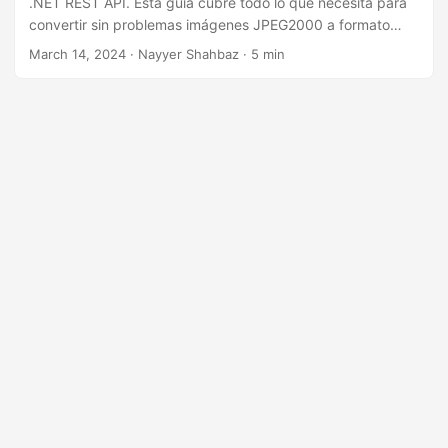
.NET REST API. Esta guía cubre todo lo que necesita para
i
convertir sin problemas imágenes JPEG2000 a formato
ó
JPG usando C# .NET.
March 14, 2024
· Nayyer Shahbaz · 5 min
n