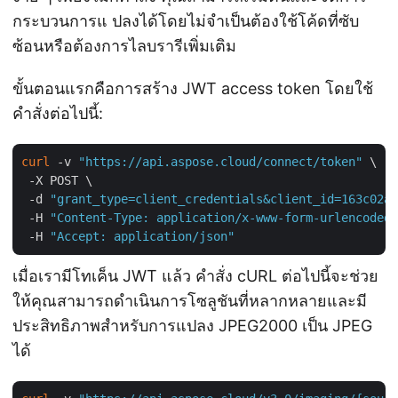
กระบวนการแ ปลงได้โดยไม่จำเป็นต้องใช้โค้ดที่ซับ
ซ้อนหรือต้องการไลบรารีเพิ่มเติม
ขั้นตอนแรกคือการสร้าง JWT access token โดยใช้
คำสั่งต่อไปนี้:
curl
 -v 
"https://api.aspose.cloud/connect/token"
 \

 -X POST \

 -d 
"grant_type=client_credentials&client_id=163c02a1
 -H 
"Content-Type: application/x-www-form-urlencoded"
 -H 
"Accept: application/json"
เมื่อเรามีโทเค็น JWT แล้ว คำสั่ง cURL ต่อไปนี้จะช่วย
ให้คุณสามารถดำเนินการโซลูชันที่หลากหลายและมี
ประสิทธิภาพสำหรับการแปลง JPEG2000 เป็น JPEG
ได้