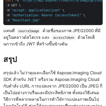
curl
 -v 
"https://api.aspose.cloud/v3.0/imaging/{sourc
-X GET \

-H 
"accept: application/json"
 \

-H 
"authorization: Bearer {accessToken}"
 \

-o 
"Reusltant.jpg"
แทนที่
ด้วยชื่อของภาพ JPEG2000 ที่มี
sourceImage
อยู่ในคลาวด์สโตเรจ และ
ด้วยโทเค็
accessToken
นการเข้าถึง JWT ที่สร้างขึ้นข้างต้น
สรุป
สรุปแล้ว ไม่ว่าคุณจะเลือกใช้ Aspose.Imaging Cloud
SDK สำหรับ .NET หรือรวม Aspose.Imaging Cloud
กับคำสั่ง cURL การแปลงจาก JPEG2000 เป็น JPEG ก็
เป็นไปอย่างราบรื่นและมีประสิทธิภาพ ทั้งสองวิธีเสนอ
วิธีการที่หลากหลายในการทำให้การแปลงภาพเป็นไป
โดยอัตโนมัติ ช่วยให้คุณสามารถเชื่อมช่องว่างระหว่าง