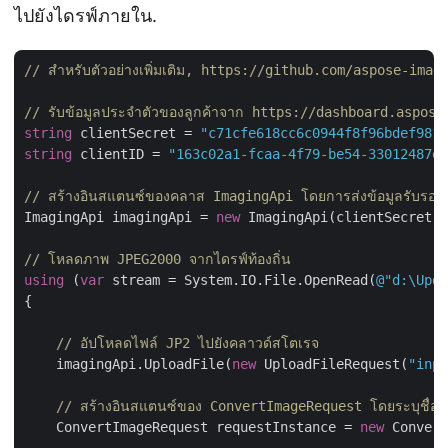
ไปยังไดรฟ์ภายใน.
// สำหรับตัวอย่างเพิ่มเติม, https://github.com/aspose-i
// รับข้อมูลประจำตัวของลูกค้าจาก https://dashboard.aspose
string
 clientSecret = 
"c71cfe618cc6c0944f8f96bdef9813
string
 clientID = 
"163c02a1-fcaa-4f79-be54-33012487e7
// สร้างอินสแตนซ์ของคลาส ImagingApi โดยการส่งข้อมูลรับรองของ
ImagingApi imagingApi = 
new
 ImagingApi(clientSecret,
// โหลดภาพ JPEG2000 จากไดรฟ์ท้องถิ่น
using
 (
var
 stream = System.IO.File.OpenRead(
@"d:\Upda
{

// อัปโหลดไฟล์ JP2 ไปยังคลาวด์สโตเรจ
    imagingApi.UploadFile(
new
 UploadFileRequest(
"inpu
// สร้างอินสแตนซ์ของ ConvertImageRequest โดยระบุชื่อไฟล์
    ConvertImageRequest requestInstance = 
new
 Convert