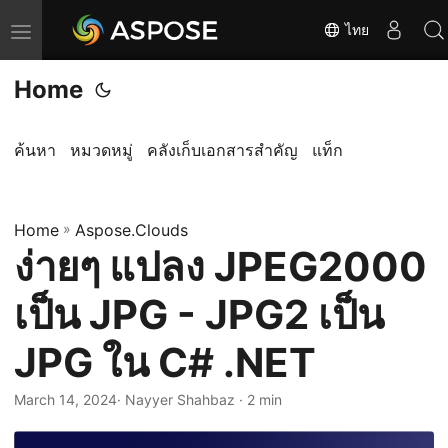
ไทย
T
o
Home
g
g
l
ค้นหา
หมวดหมู่
คลังเก็บเอกสารสำคัญ
แท็ก
e
n
Home
a
»
Aspose.Clouds
ง่ายๆ แปลง JPEG2000
v
i
เป็น JPG - JPG2 เป็น
g
a
JPG ใน C# .NET
t
i
March 14, 2024
· Nayyer Shahbaz · 2 min
o