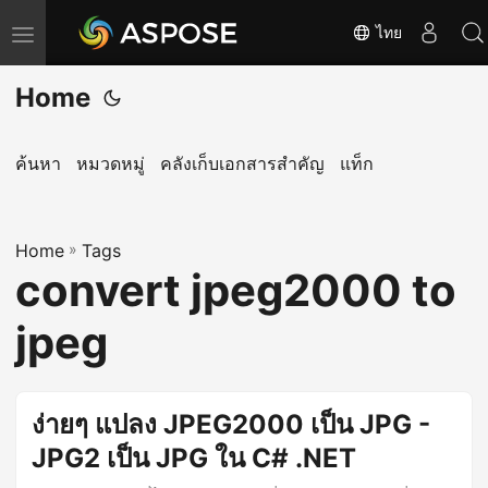
ไทย
T
o
Home
g
g
l
ค้นหา
หมวดหมู่
คลังเก็บเอกสารสำคัญ
แท็ก
e
n
Home
a
»
Tags
convert jpeg2000 to
v
i
jpeg
g
a
t
ง่ายๆ แปลง JPEG2000 เป็น JPG -
i
JPG2 เป็น JPG ใน C# .NET
o