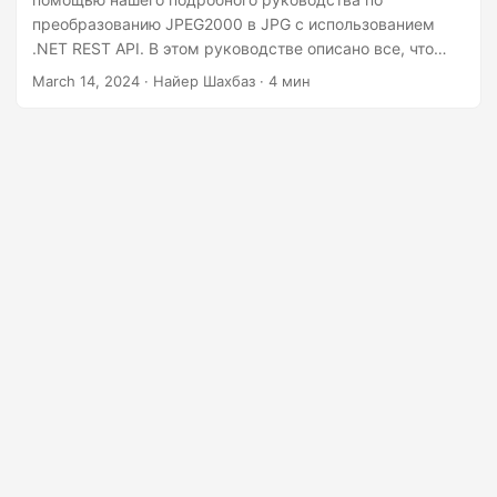
г
преобразованию JPEG2000 в JPG с использованием
а
.NET REST API. В этом руководстве описано все, что
ц
вам нужно для плавного преобразования изображений
March 14, 2024
· Найер Шахбаз · 4 мин
JPEG2000 в формат JPG с помощью C# .NET.
и
ю