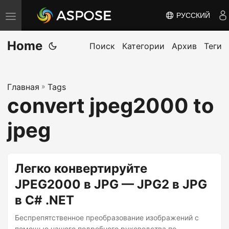
РУССКИЙ
П
е
Home
р
Поиск
Категории
Архив
Теги
е
к
Главная
»
Tags
л
convert jpeg2000 to
ю
ч
jpeg
и
т
ь
Легко конвертируйте
н
JPEG2000 в JPG — JPG2 в JPG
а
в C# .NET
в
и
Беспрепятственное преобразование изображений с
помощью нашего подробного руководства по