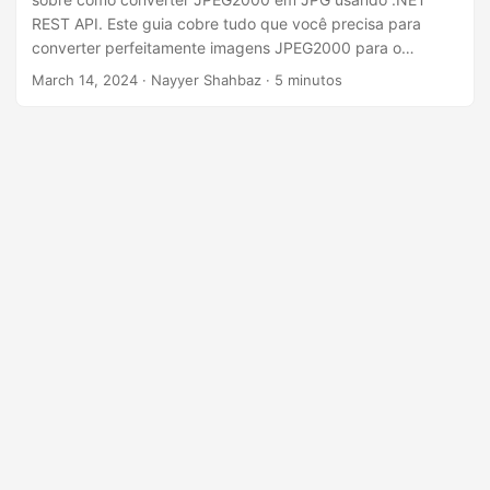
ã
REST API. Este guia cobre tudo que você precisa para
o
converter perfeitamente imagens JPEG2000 para o
formato JPG usando C# .NET.
March 14, 2024
· Nayyer Shahbaz · 5 minutos