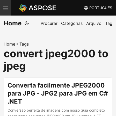
PORTUGUÊS
A
l
Home
t
Procurar
Categorias
Arquivo
Tag
e
r
Home
»
Tags
n
convert jpeg2000 to
a
r
jpeg
n
a
v
Converta facilmente JPEG2000
e
para JPG - JPG2 para JPG em C#
g
.NET
a
ç
Conversão perfeita de imagens com nosso guia completo
sobre como converter JPEG2000 em JPG usando .NET