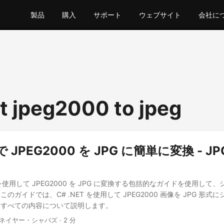
製品
購入
サポート
ウェブサイト
会社に
t jpeg2000 to jpeg
 で JPEG2000 を JPG に簡単に変換 - JP
API を使用して JPEG2000 を JPG に変換する包括的なガイドを使用し
のガイドでは、C# .NET を使用して JPEG2000 画像を JPG 形
なすべての内容について説明します。
 ネイヤー・シャバズ · 2 分