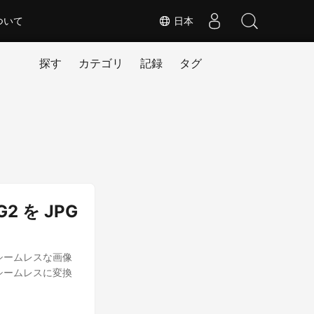
ついて
日本
探す
カテゴリ
記録
タグ
G2 を JPG
て、シームレスな画像
式にシームレスに変換