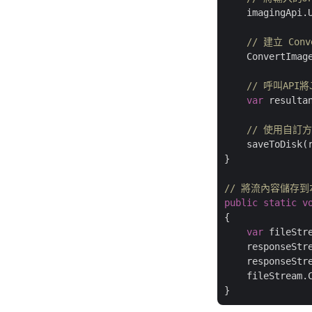
    imagingApi.
// 建立 Co
    ConvertImag
// 呼叫API將
var
 resulta
// 使用自訂
    saveToDisk(
}

// 將流內容儲存
public
static
v
{

var
 fileStr
    responseStr
    responseStre
    fileStream.C