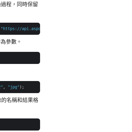
處理轉換過程，同時保留
 
"https://api.aspose.cloud"
 作為參數。
2"
, 
"jpg"
 映像的名稱和結果格