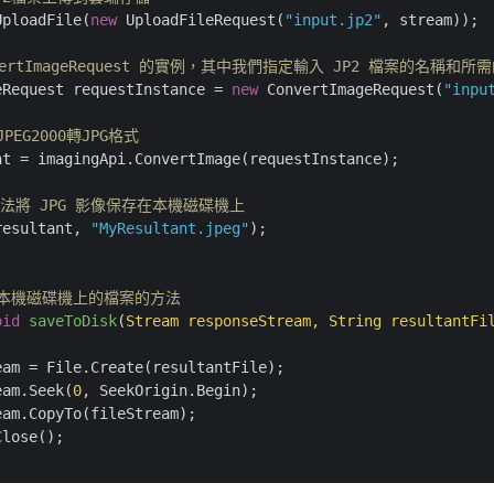
UploadFile(
new
 UploadFileRequest(
"input.jp2"
, stream));

nvertImageRequest 的實例，其中我們指定輸入 JP2 檔案的名稱和所
eRequest requestInstance = 
new
 ConvertImageRequest(
"inpu
JPEG2000轉JPG格式
nt = imagingApi.ConvertImage(requestInstance);

方法將 JPG 影像保存在本機磁碟機上
resultant, 
"MyResultant.jpeg"
);

到本機磁碟機上的檔案的方法
oid
saveToDisk
(
Stream responseStream, String resultantFi
eam = File.Create(resultantFile);

eam.Seek(
0
, SeekOrigin.Begin);

am.CopyTo(fileStream);

lose();
