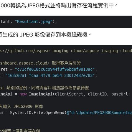
G2000轉換為JPEG格式並將輸出儲存在流程實例中。
ltant, 
"Resultant.jpeg"
生成的 JPEG 影像儲存到本機磁碟機。
/github.com/aspose-imaging-cloud/aspose-imaging-cloud-
dashboard.aspose.cloud/ 取得客戶端憑證
cret = 
"c71cfe618cc6c0944f8f96bdef9813ac"
 = 
"163c02a1-fcaa-4f79-be54-33012487e783"
;

ingApi 類別的實例，同時將客戶端憑證作為參數傳遞
ingApi = 
new
 ImagingApi(clientSecret, clientID, baseUrl:
輸入 JPEG2000 影像
am = System.IO.File.OpenRead(
@"d:\UpdateJPEG2000SampleIm
JP2檔案上傳到雲端存儲