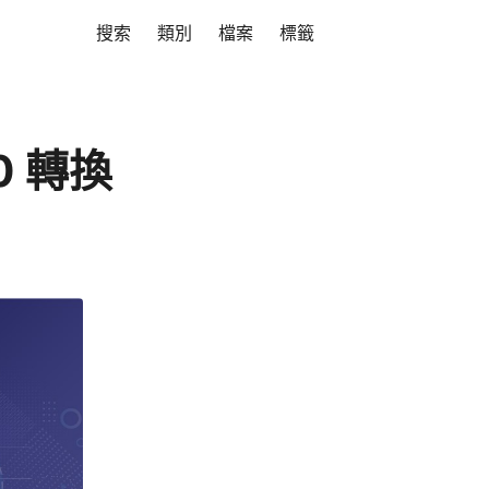
搜索
類別
檔案
標籤
0 轉換