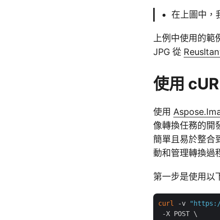
在上圖中，
上例中使用的範例 
JPG 從
Reusltan
使用 cUR
使用
Aspose.Ima
像轉換任務的開
簡單且易於整合
動和管理轉換過
第一步是使用以下
curl
 -v 
"https:
 -X POST \
