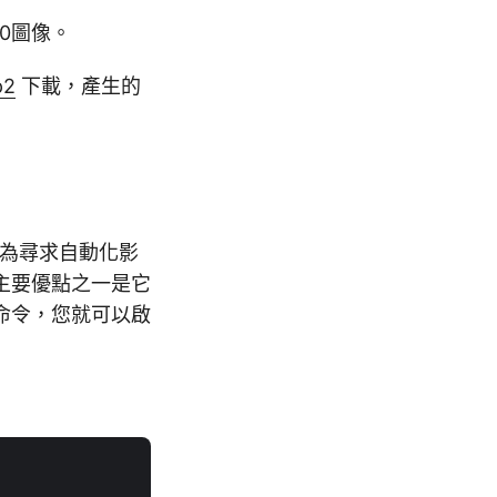
00圖像。
p2
下載，產生的
EG，為尋求自動化影
主要優點之一是它
命令，您就可以啟