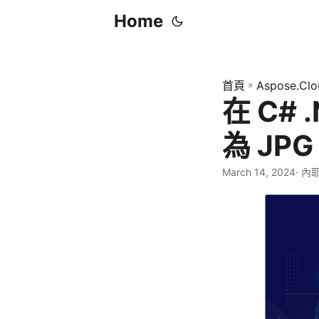
Home
首頁
»
Aspose.Clo
在 C# 
為 JPG
March 14, 2024
· 內