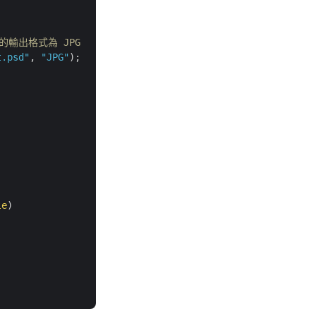
需的輸出格式為 JPG
t.psd"
, 
"JPG"
);

le
)