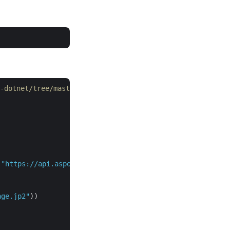
dotnet/tree/master/Examples
 
"https://api.aspose.cloud"
);

age.jp2"
))
