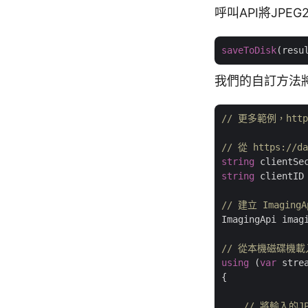
呼叫API將JPE
saveToDisk
(resu
我們的自訂方法將
// 更多範例，https:/
// 從 https://
string
 clientSe
string
 clientID
// 建立 Imag
ImagingApi imag
// 從本機磁碟機載入
using
 (
var
 stre
{

// 將輸入的