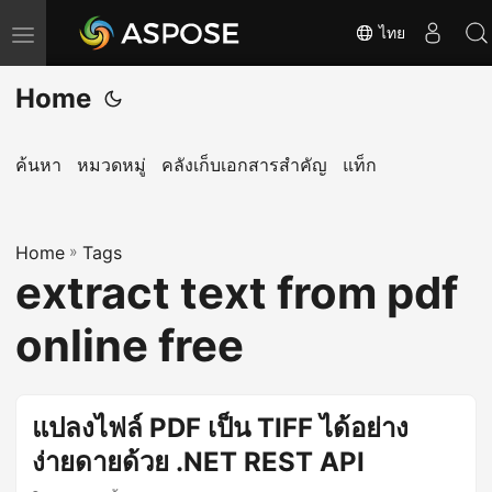
ไทย
T
o
Home
g
g
l
ค้นหา
หมวดหมู่
คลังเก็บเอกสารสำคัญ
แท็ก
e
n
Home
a
»
Tags
extract text from pdf
v
i
online free
g
a
t
แปลงไฟล์ PDF เป็น TIFF ได้อย่าง
i
ง่ายดายด้วย .NET REST API
o